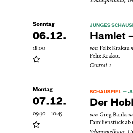
Schauspielhaus, G
Sonntag
JUNGES SCHAUS
06.12.
Hamlet —
18:00
von
Felix Krakau
Felix Krakau
Central 1
Montag
SCHAUSPIEL
J
07.12.
Der Hobb
09:30 – 10:45
von
Greg Banks
n
Familienstück ab 
Schauspielhaus, G