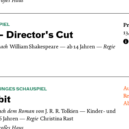
roßes Haus
PIEL
Pr
13
 Director's Cut
nach
William Shakespeare
ab 14 Jahren
Regie
Au
UNGES SCHAUSPIEL
Re
it
Ab
ach dem Roman von
J. R. R. Tolkien
Kinder- und
6 Jahren
Regie
Christina Rast
roßes Haus