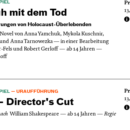
PIEL
Pr
13
uh mit dem Tod
rungen von Holocaust-Überlebenden
 Novel von Anna Yamchuk, Mykola Kuschnir,
und Anna Tarnowezka — in einer Bearbeitung
r-Fels und Robert Gerloff
ab 14 Jahren
off
Pr
PIEL
URAUFFÜHRUNG
13
 Director's Cut
nach
William Shakespeare
ab 14 Jahren
Regie