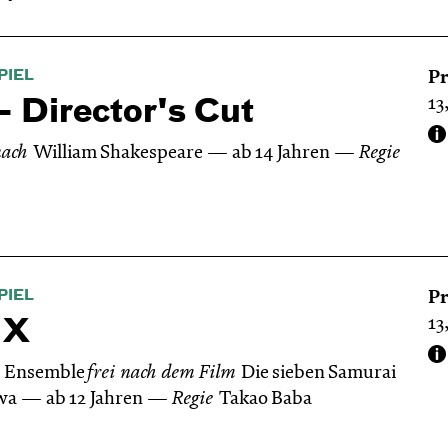
PIEL
Pr
13
 Director's Cut
nach
William Shakespeare
ab 14 Jahren
Regie
PIEL
Pr
13
 X
& Ensemble
frei nach dem
Film
Die sieben Samurai
wa
ab 12 Jahren
Regie
Takao Baba