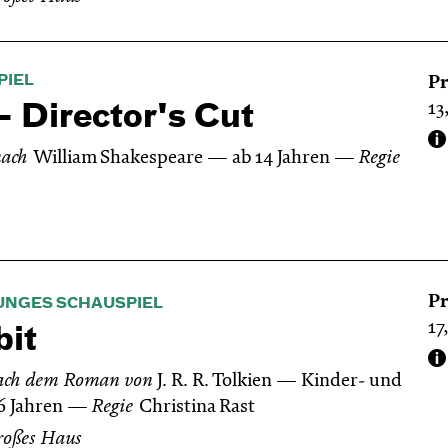
PIEL
Pr
13
 Director's Cut
nach
William Shakespeare
ab 14 Jahren
Regie
Pr
UNGES SCHAUSPIEL
17
it
ach dem Roman von
J. R. R. Tolkien
Kinder- und
6 Jahren
Regie
Christina Rast
roßes Haus