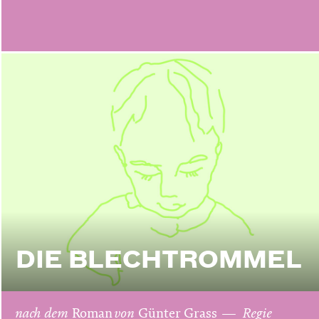
DIE BLECHTROMMEL
nach dem
Roman
von
Günter Grass
Regie