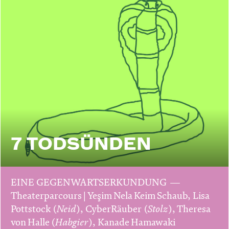
7 TODSÜNDEN
EINE GEGENWARTSERKUNDUNG
Theaterparcours | Yeşim Nela Keim Schaub, Lisa
Pottstock (
Neid
), CyberRäuber (
Stolz
), Theresa
von Halle (
Habgier
), Kanade Hamawaki