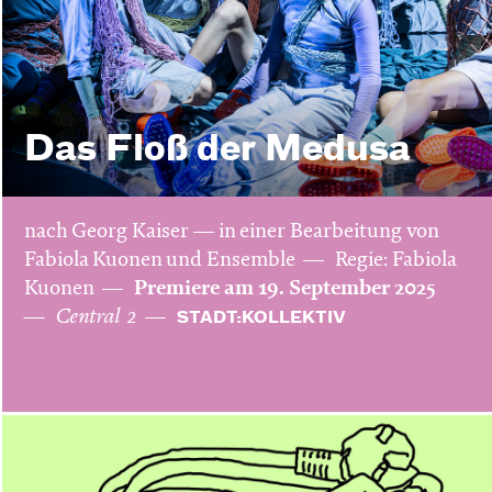
Das Floß der Medusa
nach Georg Kaiser — in einer Bearbeitung von
Fabiola Kuonen und Ensemble
Regie: Fabiola
Kuonen
Premiere am 19. September 2025
Central 2
STADT:KOLLEKTIV