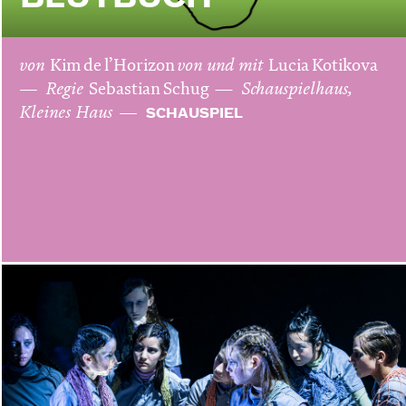
von
Kim de l’Horizon
von und mit
Lucia Kotikova
Regie
Sebastian Schug
Schauspielhaus,
Kleines Haus
SCHAUSPIEL