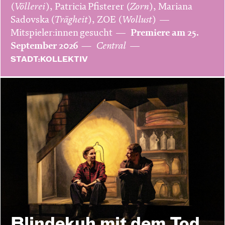
(
Völlerei
), Patricia Pfisterer (
Zorn
), Mariana
Sadovska (
Trägheit
), ZOE (
Wollust
)
Mitspieler:innen gesucht
Premiere am 25.
September 2026
Central
STADT:KOLLEKTIV
Blinde­kuh mit dem Tod