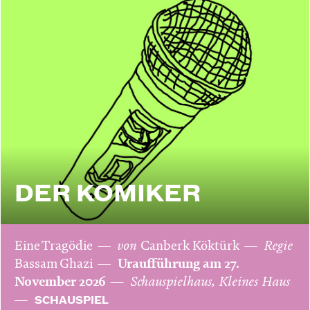
DER KOMIKER
Eine Tragödie
von
Canberk Köktürk
Regie
Bassam Ghazi
Uraufführung am 27.
November 2026
Schauspielhaus, Kleines Haus
SCHAUSPIEL