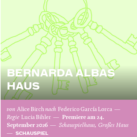
BERNARDA ALBAS
HAUS
von
Alice Birch
nach
Federico García Lorca
Regie
Lucia Bihler
Premiere am 24.
September 2026
Schauspielhaus, Großes Haus
SCHAUSPIEL