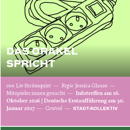
DAS ORAKEL
SPRICHT
von
Liv Strömquist
Regie
Jessica Glause
Mitspieler:innen gesucht
Infotreffen am 16.
Oktober 2026 | Deutsche Erstaufführung am 30.
Januar 2027
Central
STADT:KOLLEKTIV