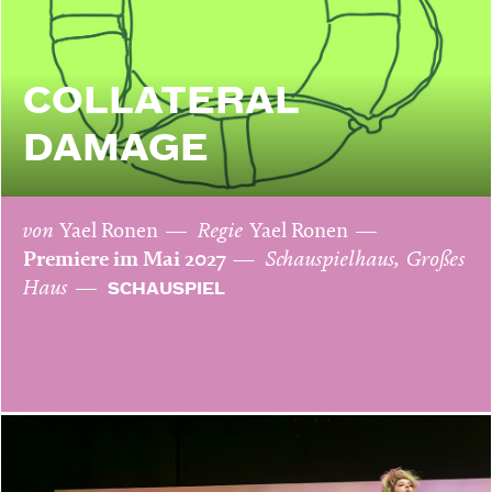
COLLATERAL
DAMAGE
von
Yael Ronen
Regie
Yael Ronen
Premiere im Mai 2027
Schauspielhaus, Großes
Haus
SCHAUSPIEL