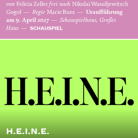
von
Felicia Zeller
frei nach
Nikolai Wassiljewitsch
Gogol
Regie
Marie Bues
Uraufführung
am 9. April 2027
Schauspielhaus, Großes
Haus
SCHAUSPIEL
H.E.I.N.E.