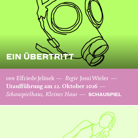
EIN ÜBERTRITT
von
Elfriede Jelinek
Regie
Jossi Wieler
Uraufführung am 22. Oktober 2026
Schauspielhaus, Kleines Haus
SCHAUSPIEL