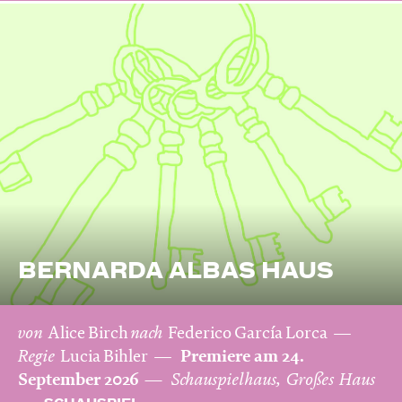
BERNARDA ALBAS HAUS
von
Alice Birch
nach
Federico García Lorca
Regie
Lucia Bihler
Premiere am 24.
September 2026
Schauspielhaus, Großes Haus