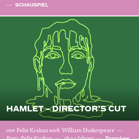
SCHAUSPIEL
HAMLET – DIRECTOR’S CUT
von
Felix Krakau
nach
William Shakespeare
Regie
Felix Krakau
ab 14 Jahren
Premiere