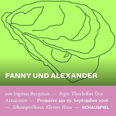
FANNY UND ALEXANDER
von
Ingmar Bergman
Regie
Thorleifur Örn
Arnarsson
Premiere am 19. September 2026
Schauspielhaus, Kleines Haus
SCHAUSPIEL