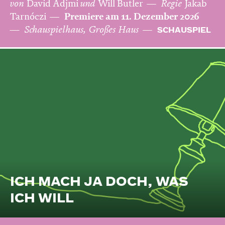
von
David Adjmi
und
Will Butler
Regie
Jakab
Tarnóczi
Premiere am 11. Dezember 2026
Schauspielhaus, Großes Haus
SCHAUSPIEL
ICH MACH JA DOCH, WAS
ICH WILL