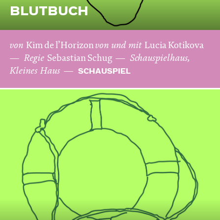
BLUTBUCH
von
Kim de l’Horizon
von und mit
Lucia Kotikova
Regie
Sebastian Schug
Schauspielhaus,
Kleines Haus
SCHAUSPIEL