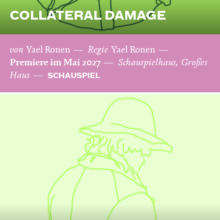
COLLATERAL DAMAGE
von
Yael Ronen
Regie
Yael Ronen
Premiere im Mai 2027
Schauspielhaus, Großes
Haus
SCHAUSPIEL