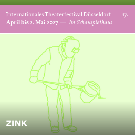
Internationales Theaterfestival Düsseldorf
17.
April bis 2. Mai 2027
Im Schauspielhaus
ZINK