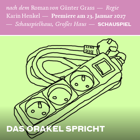
nach dem
Roman
von
Günter Grass
Regie
Karin Henkel
Premiere am 23. Januar 2027
Schauspielhaus, Großes Haus
SCHAUSPIEL
DAS ORAKEL SPRICHT