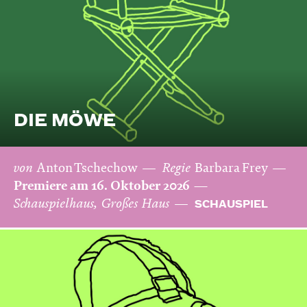
DIE MÖWE
von
Anton Tschechow
Regie
Barbara Frey
Premiere am 16. Oktober 2026
Schauspielhaus, Großes Haus
SCHAUSPIEL