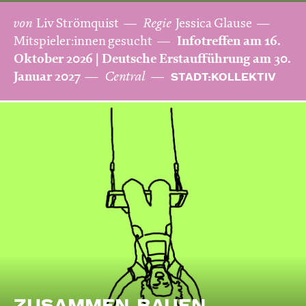
von
Liv Strömquist
Regie
Jessica Glause
Mitspieler:innen gesucht
Infotreffen am 16.
Oktober 2026 | Deutsche Erstaufführung am 30.
Januar 2027
Central
STADT:KOLLEKTIV