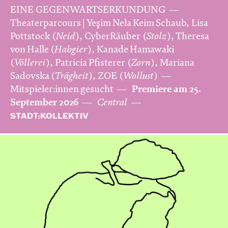
EINE GEGENWARTSERKUNDUNG
Theaterparcours | Yeşim Nela Keim Schaub, Lisa
Pottstock (
Neid
), CyberRäuber (
Stolz
), Theresa
von Halle (
Habgier
), Kanade Hamawaki
(
Völlerei
), Patricia Pfisterer (
Zorn
), Mariana
Sadovska (
Trägheit
), ZOE (
Wollust
)
Mitspieler:innen gesucht
Premiere am 25.
September 2026
Central
STADT:KOLLEKTIV