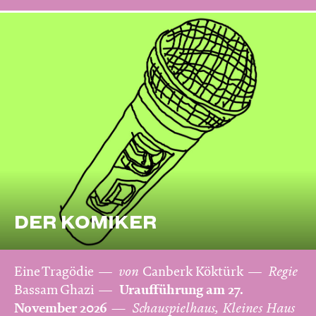
DER KOMIKER
Eine Tragödie
von
Canberk Köktürk
Regie
Bassam Ghazi
Uraufführung am 27.
November 2026
Schauspielhaus, Kleines Haus