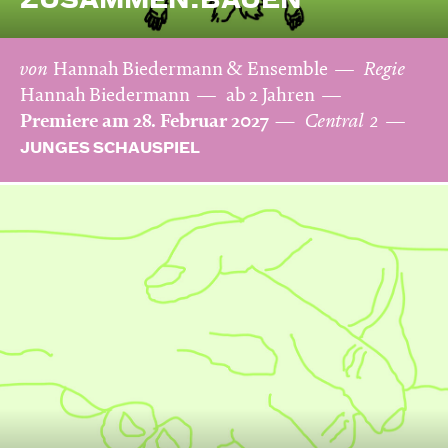
ZUSAMMEN.BAUEN
von
Hannah Biedermann & Ensemble
Regie
Hannah Biedermann
ab 2 Jahren
Premiere am 28. Februar 2027
Central 2
JUNGES SCHAUSPIEL