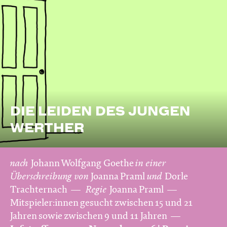
DIE LEIDEN DES JUNGEN
WERTHER
nach
Johann Wolfgang Goethe
in einer
Überschreibung von
Joanna Praml
und
Dorle
Trachternach
Regie
Joanna Praml
Mitspieler:innen gesucht zwischen 15 und 21
Jahren sowie zwischen 9 und 11 Jahren