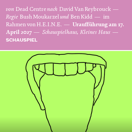
von
Dead Centre
nach
David Van Reybrouck
Regie
Bush Moukarzel
und
Ben Kidd
im
Rahmen von H.E.I.N.E.
Uraufführung am 17.
April 2027
Schauspielhaus, Kleines Haus
SCHAUSPIEL