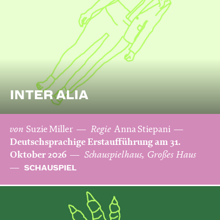
INTER ALIA
von
Suzie Miller
Regie
Anna Stiepani
Deutschsprachige Erstaufführung am 31.
Oktober 2026
Schauspielhaus, Großes Haus
SCHAUSPIEL