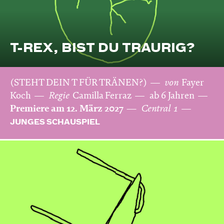
T-REX, BIST DU TRAURIG?
(STEHT DEIN T FÜR TRÄNEN?)
von
Fayer
Koch
Regie
Camilla Ferraz
ab 6 Jahren
Premiere am 12. März 2027
Central 1
JUNGES SCHAUSPIEL