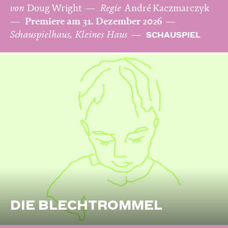
von
Doug Wright
Regie
André Kaczmarczyk
Premiere am 31. Dezember 2026
Schauspielhaus, Kleines Haus
SCHAUSPIEL
DIE BLECHTROMMEL