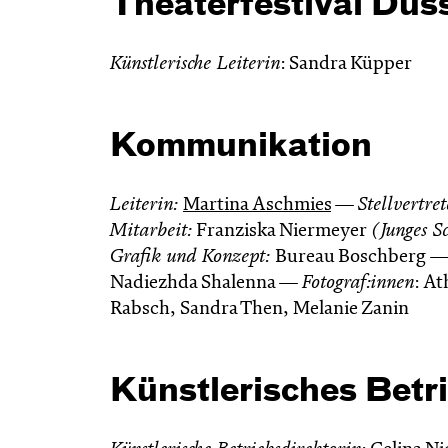
Theaterfestival Düs
Künstlerische Leiterin
: Sandra Küpper
Kommunikation
Leiterin:
Martina Aschmies
—
Stellvertre
Mitarbeit:
Franziska Niermeyer
(Junges S
Grafik und Konzept:
Bureau Boschberg 
Nadiezhda Shalenna —
Fotograf:innen
: A
Rabsch, Sandra Then, Melanie Zanin
Künstlerisches Betr