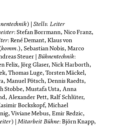
hnentechnik
) |
Stellv. Leiter
ister
: Stefan Borrmann, Nico Franz,
iter
: René Demant, Klaus von
(
komm
.), Sebastian Nobis, Marco
ndreas Steuer |
Bühnentechnik
:
n Felix, Jörg Glaser, Nick Harborth,
ek, Thomas Luge, Torsten Mäckel,
va, Manuel Pötsch, Dennis Raedts,
h Stobbe, Mustafa Usta, Anna
, Alexander Pett, Ralf Schlüter,
Kasimir Bockskopf, Michael
önig, Viviane Mebus, Emir Redzic,
eiter
) |
Mitarbeit Bühne
: Björn Knapp,