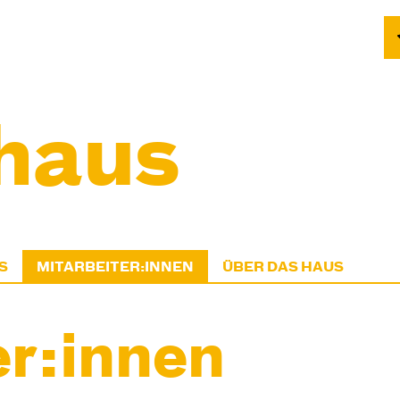
haus
S
MITARBEITER:INNEN
ÜBER DAS HAUS
er:innen