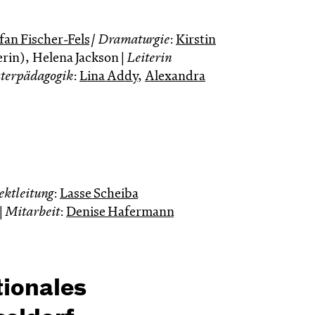
fan Fischer-Fels
| Dramaturgie
:
Kirstin
erin), Helena Jackson |
Leiterin
terpädagogik
:
Lina Addy
,
Alexandra
ektleitung
:
Lasse Scheiba
|
Mitarbeit
:
Denise Hafermann
tionales