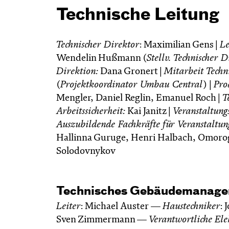
Technische Leitung
Technischer Direktor
: Maximilian Gens |
Le
Wendelin Hußmann (
Stellv. Technischer 
Direktion:
Dana Gronert |
Mitarbeit Techn
(
Projektkoordinator Umbau Central
) |
Pro
Mengler, Daniel Reglin, Emanuel Roch |
T
Arbeitssicherheit:
Kai Janitz |
Veranstaltung
Auszubildende Fachkräfte für Veranstaltun
Hallinna Guruge, Henri Halbach, Omorog
Solodovnykov
Technisches Gebäudemanag
Leiter
: Michael Auster —
Haustechniker
:
Sven Zimmermann —
Verantwortliche
Ele