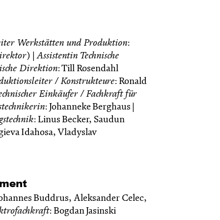
iter Werkstätten und Produktion
:
Direktor
) |
Assistentin Technische
ische Direktion
: Till Rosendahl
duktionsleiter / Konstrukteure
: Ronald
echnischer Einkäufer / Fachkraft für
stechnikerin
: Johanneke Berghaus |
gstechnik
: Linus Becker, Saudun
ieva Idahosa, Vladyslav
ement
 Johannes Buddrus, Aleksander Celec,
ktrofachkraft
: Bogdan Jasinski