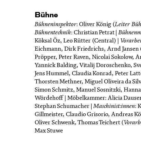
Bühne
Bühneninspektor
: Oliver König (
Leiter Bü
Bühnentechnik
: Christian Petrat |
Bühnenme
Köksal Öz, Leo Rütter (Central) |
Vorarbe
Eichmann, Dirk Friedrichs, Arnd Jansen 
Pröpper, Peter Raven, Nicolai Sokolow, A
Yannick Balding, Vitalij Doroschenko, Sve
Jens Hummel, Claudia Konrad, Peter Latt
Thorsten Methner, Miguel Oliveira da Sil
Simon Schmitz, Manuel Sosnitzki, Hanna
Wördehoff | Möbelkammer: Alicia Dausend
Stephan Schumacher |
Maschinist:innen
: 
Gillmeister, Claudio Grisorio, Andreas K
Oliver Schwenk, Thomas Teichert (
Vorarb
Max Stuwe