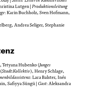
colay |
Stellv. Leiterin Künstlerisches
hristina Lutgen |
Produktionsleitung
age
: Karin Buchholz, Sven Hofmann,
elberg, Andrea Seliger, Stephanie
tenz
h, Tetyana Hubenko (
Junges
(
Stadt:Kollektiv
), Henry Schlage,
enbildassistenz
: Lara Balster, Inés
uin, Safiyya Süngü |
Gast
: Aleksandra