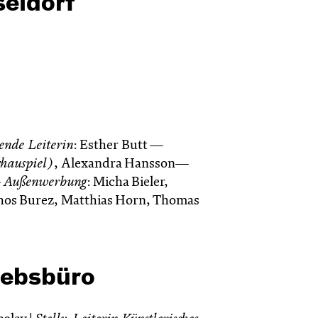
seldorf
tende Leiterin
: Esther Butt —
chauspiel)
, Alexandra Hansson—
—
Außenwerbung
: Micha Bieler,
thos Burez, Matthias Horn, Thomas
iebsbüro