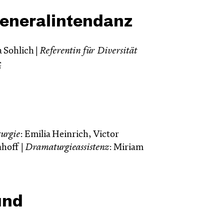
eneralintendanz
a Sohlich |
Referentin für Diversität
ç
urgie
: Emilia Heinrich, Victor
nhoff |
Dramaturgieassistenz
: Miriam
und