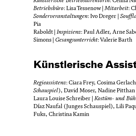
Künstlerische Betriebsdirektorin
: Celina Ni
Betriebsbüro
: Lisa Tessenow |
Mitarbeit
: C
Sonderveranstaltungen
: Ivo Dreger |
Souffl
Pia
Raboldt |
Inspizienz
: Paul Adler, Arne Sab
Simons |
Gesangsunterricht
: Valerie Barth
Künstlerische Assis
Regieassistenz
: Ciara Frey, Cosima Gerlac
Schauspiel
), David Moser, Nadine Pitthan 
Laura Louise Schreiber |
Kostüm- und Bühn
Díaz Naufal (Junges Schauspiel), Lili Paq
Fuks, Christina Kamin