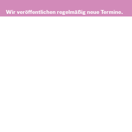
Wir veröffentlichen regelmäßig neue Termine.
Zum gesamten Spielplan
Kassenpavillon bleibt
krankheitsbedingt
geschlossen
Bitte beachten Sie folgenden wichtigen
Hinweis: Die Theaterkasse im Pavillon vor