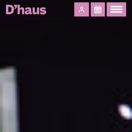
Zum Hauptinhalt springen
Zum Footer springen