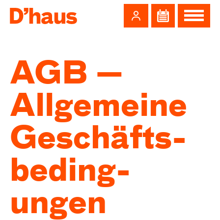
Zum Hauptinhalt springen
Zum Footer springen
AGB —
Allge­meine
Geschäfts­
beding­
ungen