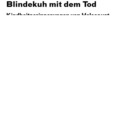
Blinde­kuh mit dem Tod
Kindheitserinnerungen von Holocaust-
Überlebenden
nach der Graphic Novel von Anna Yamchuk,
Mykola Kuschnir, Natalya Herasym und Anna
Tarnowezka — in einer Bearbeitung von Stefan
Fischer-Fels und Robert Gerloff
ab 14 Jahren
Regie: Robert Gerloff
Central 2
Preise:
13,00
6,50
6,50
€
Ermäßigungen
Karten