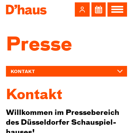
Zum Hauptinhalt springen
Zum Footer springen
Presse
KONTAKT
Kontakt
Will­kommen im Presse­bereich
des Düssel­dorfer Schau­spiel­
hau­ses!