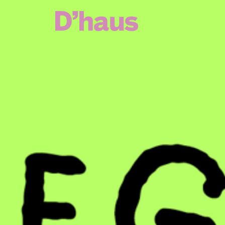
Zum Hauptinhalt springen
Zum Footer springen