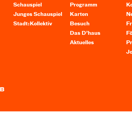
Schauspiel
Programm
Ko
Junges Schauspiel
Karten
Ne
Stadt:Kollektiv
Besuch
F
Das D’haus
F
Aktuelles
P
J
B