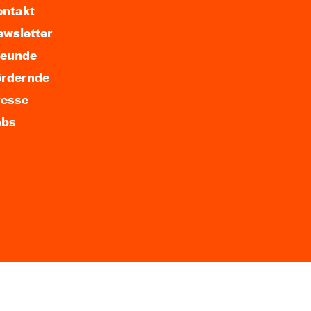
ntakt
wsletter
reunde
ördernde
resse
obs