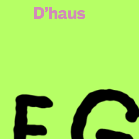
Zum Hauptinhalt springen
Zum Footer springen