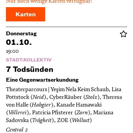
Nur noch wenige Karten verfügbar!
Karten
Donnerstag
01.10.
19:00
STADT:KOLLEKTIV
7 Todsünden
Eine Gegenwartserkundung
Theaterparcours | Yeşim Nela Keim Schaub, Lisa
Pottstock (
Neid
), CyberRäuber (
Stolz
), Theresa
von Halle (
Habgier
), Kanade Hamawaki
(
Völlerei
), Patricia Pfisterer (
Zorn
), Mariana
Sadovska (
Trägheit
), ZOE (
Wollust
)
Central 2