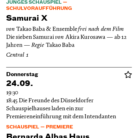
JUNGES SCHAUSPIEL
SCHULVORAUFFÜHRUNG
Samurai X
von
Takao Baba & Ensemble
frei nach dem
Film
Die sieben Samurai
von
Akira Kurosawa
ab 12
Jahren
Regie
Takao Baba
Central 1
Donnerstag
24.09.
19:30
18:45
Die Freunde des Düsseldorfer
Schauspielhauses laden ein zur
Premiereneinführung mit dem Intendanten
SCHAUSPIEL
PREMIERE
Bernarda Albas Haus