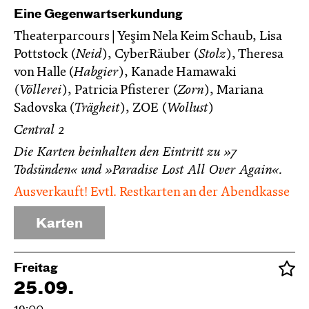
Eine Gegenwartserkundung
Theaterparcours | Yeşim Nela Keim Schaub, Lisa
Pottstock (
Neid
), CyberRäuber (
Stolz
), Theresa
von Halle (
Habgier
), Kanade Hamawaki
(
Völlerei
), Patricia Pfisterer (
Zorn
), Mariana
Sadovska (
Trägheit
), ZOE (
Wollust
)
Central 2
Die Karten beinhalten den Eintritt zu »7
Todsünden« und »Paradise Lost All Over Again«.
Ausverkauft! Evtl. Restkarten an der Abendkasse
Karten
Freitag
25.09.