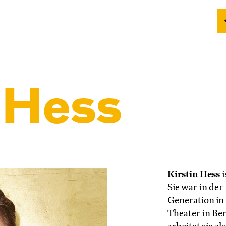
n Hess
Kirstin Hess
i
Sie war in der
Generation in
Theater in Berl