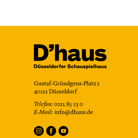
JUNGES SCHAUSPIEL
Bin gleich fertig!
nach dem Bilderbuch von Martin
Baltscheit und Anne-Kathrin Behl
Regie und Choreografie: Barbara
Fuchs
Central 2
Relaxed Performance
Gustaf-Gründgens-Platz 1
Karten
40211 Düsseldorf
Telefon:
0211.85 23 0
E-Mail:
info@dhaus.de
Do, 22.10. / 10:00 –
11:00