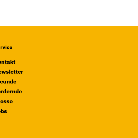
JUNGES SCHAUSPIEL
Das NEIN­horn
von Marc-Uwe Kling und Astrid Henn
Regie: Philipp Alfons Heitmann,
Matts Johan Leenders
rvice
Central 1
ntakt
Karten
wsletter
reunde
ördernde
resse
obs
Di, 27.10. / 10:00 –
10:45