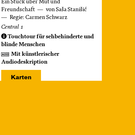
Ein Stück über Mut und
Freundschaft
von Saša Stanišić
Regie: Carmen Schwarz
Central 1
Touchtour für sehbehinderte und
blinde Menschen
Mit künstlerischer
Audiodeskription
Karten
Mi, 21.10. / 10:00 –
11:00