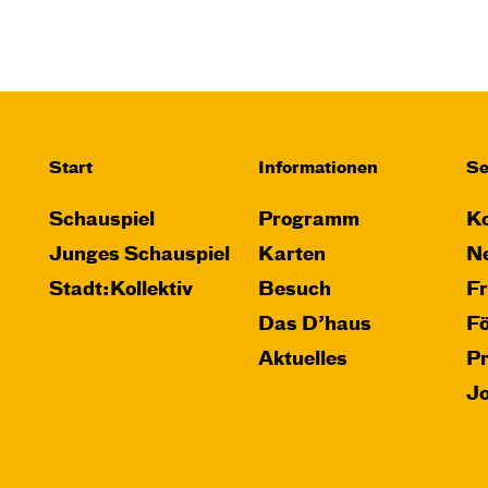
JUNGES SCHAUSPIEL
Bin gleich fertig!
nach dem Bilderbuch von Martin
Baltscheit und Anne-Kathrin Behl
Regie und Choreografie: Barbara
Start
Informationen
Se
Fuchs
Central 2
Schauspiel
Programm
Ko
Relaxed Performance
Junges Schauspiel
Karten
Ne
Stadt:Kollektiv
Besuch
F
Karten
Das D’haus
F
Aktuelles
P
J
So, 25.10. / 16:00 –
17:00