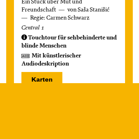
Ein Stück über Mut und
Freundschaft
von Saša Stanišić
Regie: Carmen Schwarz
Central 1
Touchtour für sehbehinderte und
blinde Menschen
Mit künstlerischer
Audiodeskription
Karten
Mi, 14.10. / 10:00 –
10:45