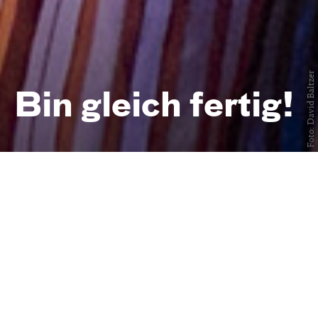
Foto: David Baltzer
Bin gleich fertig!
nach dem Bilderbuch von Martin
Baltscheit und Anne-Kathrin Behl
ab 2 Jahren
Uraufführung
am 22. September 2024
Central
2
Junges Schauspiel