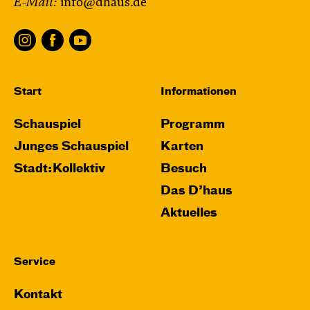
E-Mail:
info@dhaus.de
und Anne-Kathrin Behl
Regie und
Choreografie: Barbara Fuchs
Central 2
Relaxed Performance
Start
Informationen
Karten
Schauspiel
Programm
Junges Schauspiel
Karten
Stadt:Kollektiv
Besuch
Mi, 21.10. / 10:00 – 11:00
Das D’haus
JUNGES SCHAUSPIEL
Aktuelles
Das NEIN­horn
von Marc-Uwe Kling und Astrid Henn
Regie: Philipp Alfons Heitmann, Matts Johan
Service
Leenders
Kontakt
Central 1