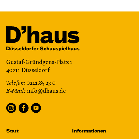
Mi, 28.10. / 10:00 – 10:45
JUNGES SCHAUSPIEL
Bin gleich fertig!
nach dem Bilderbuch von Martin Baltscheit
und Anne-Kathrin Behl
Regie und
Choreografie: Barbara Fuchs
Central 2
Gustaf-Gründgens-Platz 1
40211 Düsseldorf
Relaxed Performance
Telefon:
0211.85 23 0
Karten
E-Mail:
info@dhaus.de
Fr, 30.10. / 19:00
JUNGES SCHAUSPIEL
Start
Informationen
Samurai X