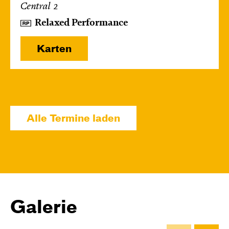
Central 2
Relaxed Performance
Karten
Mi, 14.10. / 10:00 – 10:45
JUNGES SCHAUSPIEL
Alle Termine laden
Bin gleich fertig!
nach dem Bilderbuch von Martin Baltscheit
und Anne-Kathrin Behl
Regie und
Choreografie: Barbara Fuchs
Central 2
Galerie
Relaxed Performance