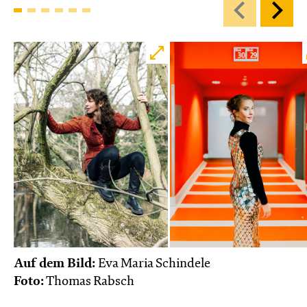
Karten
Di, 27.10. / 10:00 – 10:45
JUNGES SCHAUSPIEL
Bin gleich fertig!
nach dem Bilderbuch von Martin Baltscheit
und Anne-Kathrin Behl
Regie und
Choreografie: Barbara Fuchs
Central 2
Relaxed Performance
Karten
Auf dem Bild:
Eva Maria Schindele
Foto:
Thomas Rabsch