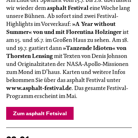
Am Ende der Spielzeit vom 15.7. bis 2.8. überlassen
wir wieder dem
asphalt Festival
eine Woche lang
unsere Bühnen. Ab sofort sind zwei Festival-
Highlights im Vorverkauf:
»A Year without
Summer«
von und mit Florentina Holzinger
ist
am 15. und 16.7. im Großen Haus zu sehen. Am 18.
und 19.7. gastiert dann
»Tanzende Idioten«
von
Thorsten Lensing
mit Texten von Denis Johnson
und Originalzitaten der NASA-Apollo-Missionen
zum Mond im D’haus. Karten und weitere Infos
bekommen Sie über das asphalt Festival unter
www.asphalt-festival.de
. Das gesamte Festival-
Programm erscheint im Mai.
Zum asphalt Fetsival