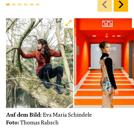
Karten
Di, 27.10. / 10:00 – 10:45
JUNGES SCHAUSPIEL
Bin gleich fertig!
nach dem Bilderbuch von Martin Baltscheit
und Anne-Kathrin Behl
Regie und
Choreografie: Barbara Fuchs
Central 2
Relaxed Performance
Karten
Auf dem Bild:
Eva Maria Schindele
Foto:
Thomas Rabsch