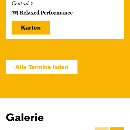
Central 2
Relaxed Performance
Karten
Mi, 14.10. / 10:00 – 10:45
JUNGES SCHAUSPIEL
Alle Termine laden
Bin gleich fertig!
nach dem Bilderbuch von Martin Baltscheit
und Anne-Kathrin Behl
Regie und
Choreografie: Barbara Fuchs
Central 2
Galerie
Relaxed Performance