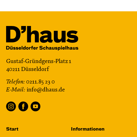
Mi, 28.10. / 10:00 – 10:45
JUNGES SCHAUSPIEL
Bin gleich fertig!
nach dem Bilderbuch von Martin Baltscheit
und Anne-Kathrin Behl
Regie und
Choreografie: Barbara Fuchs
Central 2
Gustaf-Gründgens-Platz 1
40211 Düsseldorf
Relaxed Performance
Telefon:
0211.85 23 0
Karten
E-Mail:
info@dhaus.de
Fr, 30.10. / 19:00
JUNGES SCHAUSPIEL
Start
Informationen
Samurai X