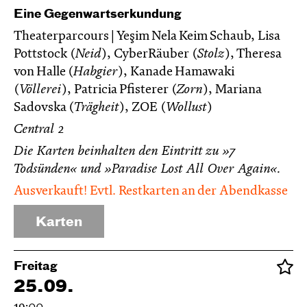
Eine Gegenwartserkundung
Theaterparcours | Yeşim Nela Keim Schaub, Lisa
Pottstock (
Neid
), CyberRäuber (
Stolz
), Theresa
von Halle (
Habgier
), Kanade Hamawaki
(
Völlerei
), Patricia Pfisterer (
Zorn
), Mariana
Sadovska (
Trägheit
), ZOE (
Wollust
)
Central 2
Die Karten beinhalten den Eintritt zu »7
Todsünden« und »Paradise Lost All Over Again«.
Ausverkauft! Evtl. Restkarten an der Abendkasse
Karten
Freitag
25.09.