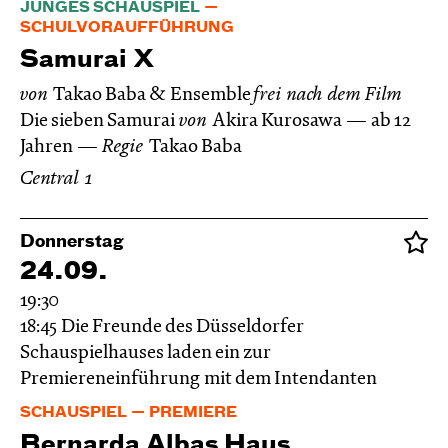
JUNGES SCHAUSPIEL
SCHULVORAUFFÜHRUNG
Samurai X
von
Takao Baba & Ensemble
frei nach dem
Film
Die sieben Samurai
von
Akira Kurosawa
ab 12
Jahren
Regie
Takao Baba
Central 1
Donnerstag
24.09.
19:30
18:45
Die Freunde des Düsseldorfer
Schauspielhauses laden ein zur
Premiereneinführung mit dem Intendanten
SCHAUSPIEL
PREMIERE
Bernarda Albas Haus