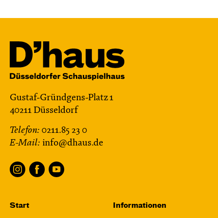
Mi, 28.10. / 10:00 – 10:45
JUNGES SCHAUSPIEL
Bin gleich fertig!
nach dem Bilderbuch von Martin Baltscheit
und Anne-Kathrin Behl
Regie und
Choreografie: Barbara Fuchs
Central 2
Gustaf-Gründgens-Platz 1
40211 Düsseldorf
Relaxed Performance
Telefon:
0211.85 23 0
Karten
E-Mail:
info@dhaus.de
Fr, 30.10. / 19:00
JUNGES SCHAUSPIEL
Start
Informationen
Samurai X