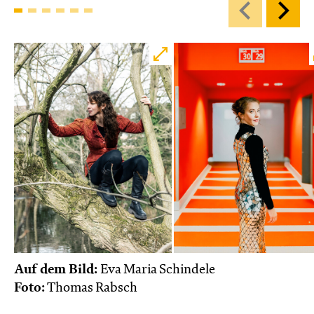
Karten
Di, 27.10. / 10:00 – 10:45
JUNGES SCHAUSPIEL
Bin gleich fertig!
nach dem Bilderbuch von Martin Baltscheit
und Anne-Kathrin Behl
Regie und
Choreografie: Barbara Fuchs
Central 2
Relaxed Performance
Karten
Auf dem Bild:
Eva Maria Schindele
Foto:
Thomas Rabsch