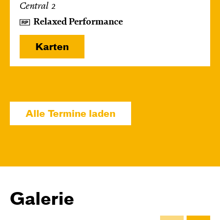
Central 2
Relaxed Performance
Karten
Mi, 14.10. / 10:00 – 10:45
JUNGES SCHAUSPIEL
Alle Termine laden
Bin gleich fertig!
nach dem Bilderbuch von Martin Baltscheit
und Anne-Kathrin Behl
Regie und
Choreografie: Barbara Fuchs
Central 2
Galerie
Relaxed Performance