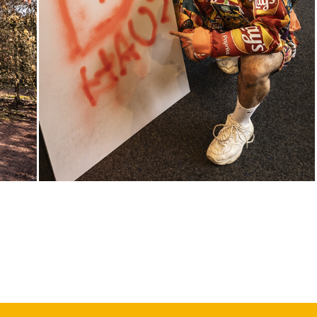
Akira Kurosawa
Regie
Takao Baba
Central 1
Karten
Fr, 06.11. / 11:00 –
12:45
JUNGES SCHAUSPIEL
1984 – Dystopie
2.0