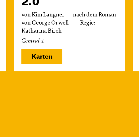
2.0
von Kim Langner — nach dem Roman
von George Orwell
Regie:
Katharina Birch
Central 1
Karten
Mi, 21.10. / 10:00 –
11:00
JUNGES SCHAUSPIEL
Das NEIN­horn