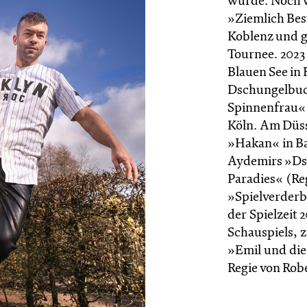
wurde. Noch w
»Ziemlich Bes
Koblenz und g
Tournee. 2023
Blauen See in
Dschungelbuch
Spinnenfrau« 
Köln. Am Düss
»Hakan« in B
Aydemirs »Ds
Paradies« (Re
»Spielverderb
der Spielzeit 
Schauspiels, 
»Emil und die
Regie von Rob