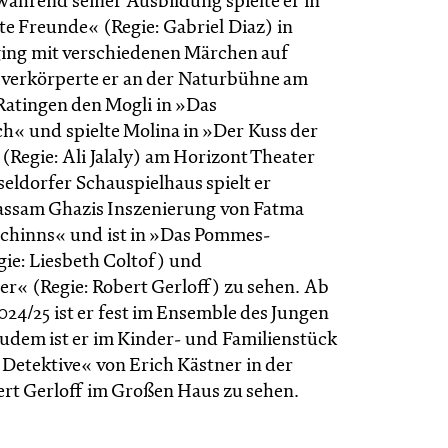
ährend seiner Ausbildung spielte er in
te Freunde« (Regie: Gabriel Diaz) in
ing mit verschiedenen Märchen auf
 verkörperte er an der Naturbühne am
 Ratingen den Mogli in »Das
« und spielte Molina in »Der Kuss der
(Regie: Ali Jalaly) am Horizont Theater
eldorfer Schauspielhaus spielt er
assam Ghazis Inszenierung von Fatma
chinns« und ist in »Das Pommes-
gie: Liesbeth Coltof) und
er« (Regie: Robert Gerloff) zu sehen. Ab
2024/25 ist er fest im Ensemble des Jungen
zudem ist er im Kinder- und Familienstück
 Detektive« von Erich Kästner in der
ert Gerloff im Großen Haus zu sehen.