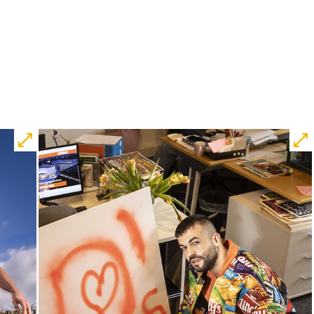
von Marc-Uwe Kling und Astrid Henn
Regie: Philipp Alfons Heitmann,
Matts Johan Leenders
Central 1
Karten
Fr, 30.10. / 19:00
JUNGES SCHAUSPIEL
Samurai X
von
Takao Baba & Ensemble
frei nach
dem
Film
Die sieben Samurai
von