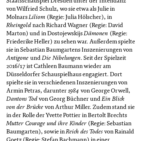
Staatsschauspiel Dresden unter der Intendanz
von Wilfried Schulz, wo sie etwa als Julie in
Molnars
Liliom
(Regie: Julia Hölscher), in
Rheingold
nach Richard Wagner (Regie: David
Marton) und in Dostojewskijs
Dämonen
(Regie:
Friederike Heller) zu sehen war. Außerdem spielte
sie in Sebastian Baumgartens Inszenierungen von
Antigone
und
Die Nibelungen
. Seit der Spielzeit
2016/17 ist Cathleen Baumann wieder am
Düsseldorfer Schauspielhaus engagiert. Dort
spielte sie in verschiedenen Inszenierungen von
Armin Petras, darunter
1984
von George Orwell,
Dantons Tod
von Georg Büchner und
Ein Blick
von der Brücke
von Arthur Miller. Zudem stand sie
in der Rolle der Yvette Pottier in Bertolt Brechts
Mutter Courage und ihre Kinder
(Regie: Sebastian
Baumgarten), sowie in
Reich des Todes
von Rainald
Goetz (Regie: Stefan Bachmann) in einer