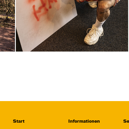
Akira Kurosawa
Regie
Takao Baba
Central 1
Karten
Fr, 06.11. / 11:00 –
12:45
JUNGES SCHAUSPIEL
1984 – Dystopie
Start
Informationen
Se
2.0