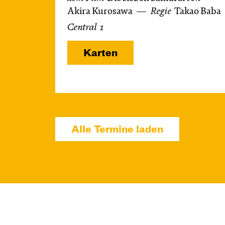
Akira Kurosawa
Regie
Takao Baba
Central 1
Karten
Alle Termine laden
So, 18.10. / 16:00 –
17:45
JUNGES SCHAUSPIEL
1984 – Dystopie