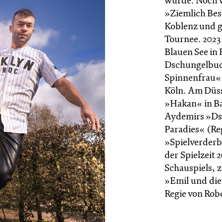
wurde. Noch w
»Ziemlich Bes
Koblenz und g
Tournee. 2023
Blauen See in
Dschungelbuch
Spinnenfrau« 
Köln. Am Düss
»Hakan« in B
Aydemirs »Ds
Paradies« (Re
»Spielverderb
der Spielzeit 
Schauspiels, 
»Emil und die
Regie von Rob