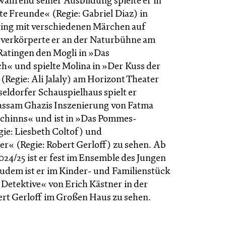
ährend seiner Ausbildung spielte er in
te Freunde« (Regie: Gabriel Diaz) in
ing mit verschiedenen Märchen auf
 verkörperte er an der Naturbühne am
 Ratingen den Mogli in »Das
« und spielte Molina in »Der Kuss der
(Regie: Ali Jalaly) am Horizont Theater
eldorfer Schauspielhaus spielt er
assam Ghazis Inszenierung von Fatma
chinns« und ist in »Das Pommes-
gie: Liesbeth Coltof) und
er« (Regie: Robert Gerloff) zu sehen. Ab
2024/25 ist er fest im Ensemble des Jungen
zudem ist er im Kinder- und Familienstück
 Detektive« von Erich Kästner in der
ert Gerloff im Großen Haus zu sehen.