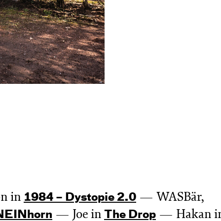
n in
WASBär,
1984 – Dystopie 2.0
Joe in
Hakan i
NEIN­horn
The Drop