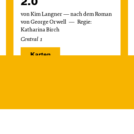
2.0
von Kim Langner — nach dem Roman
von George Orwell
Regie:
Katharina Birch
Central 1
Karten
Mi, 21.10. / 10:00 –
11:00
JUNGES SCHAUSPIEL
Das NEIN­horn