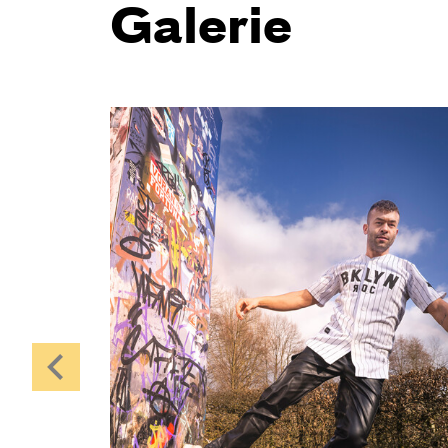
2.0
Galerie
von Kim Langner — nach dem Roman
von George Orwell
Regie:
Katharina Birch
Central 1
Karten
So, 25.10. / 16:00 –
17:00
JUNGES SCHAUSPIEL
FAMILIENVORSTELLUNG
Das NEIN­horn