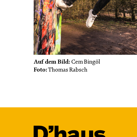
von Marc-Uwe Kling und Astrid Henn
Regie: Philipp Alfons Heitmann,
Matts Johan Leenders
Central 1
Karten
Auf dem Bild:
Cem Bingöl
Foto:
Thomas Rabsch
Do, 05.11. / 11:00 –
12:45
JUNGES SCHAUSPIEL
1984 – Dystopie
2.0