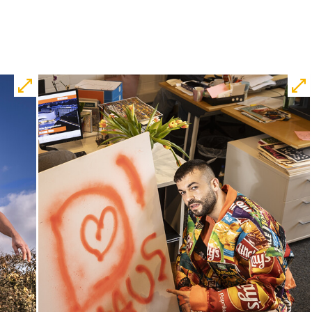
von Marc-Uwe Kling und Astrid Henn
Regie: Philipp Alfons Heitmann,
Matts Johan Leenders
Central 1
Karten
Fr, 30.10. / 19:00
JUNGES SCHAUSPIEL
Samurai X
von
Takao Baba & Ensemble
frei nach
dem
Film
Die sieben Samurai
von