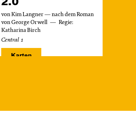
2.0
von Kim Langner — nach dem Roman
von George Orwell
Regie:
Katharina Birch
Central 1
Karten
Do, 22.10. / 10:00 –
11:00
JUNGES SCHAUSPIEL
Das NEIN­horn