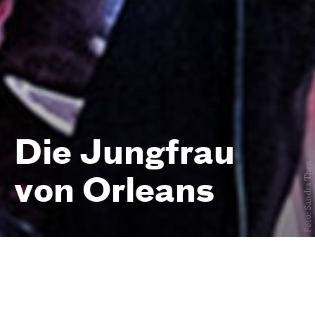
Die Jungfrau
Foto: Sandra Then
von Orleans
Eine romantische Tragödie
von
Friedrich Schiller
Premiere am