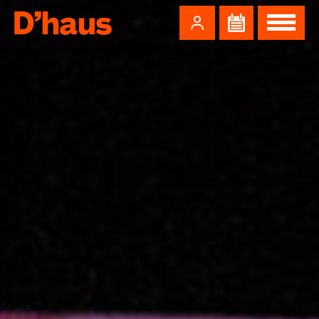
Zum Hauptinhalt springen
Zum Footer springen