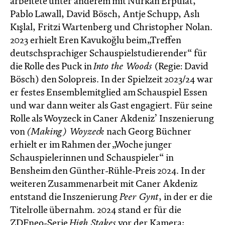
arbeitete unter anderem mit Nurkan Erpulat,
Pablo Lawall, David Bösch, Antje Schupp, Aslı
Kışlal, Fritzi Wartenberg und Christopher Nolan.
2023 erhielt Eren Kavukoğlu beim „Treffen
deutschsprachiger Schauspielstudierender“ für
die Rolle des Puck in
Into the Woods
(Regie: David
Bösch) den Solopreis. In der Spielzeit 2023/24 war
er festes Ensemblemitglied am Schauspiel Essen
und war dann weiter als Gast engagiert. Für seine
Rolle als Woyzeck in Caner Akdeniz’ Inszenierung
von
(Making) Woyzeck
nach Georg Büchner
erhielt er im Rahmen der „Woche junger
Schauspielerinnen und Schauspieler“ in
Bensheim den Günther-Rühle-Preis 2024. In der
weiteren Zusammenarbeit mit Caner Akdeniz
entstand die Inszenierung
Peer Gynt
, in der er die
Titelrolle übernahm. 2024 stand er für die
ZDFneo-Serie
High Stakes
vor der Kamera;