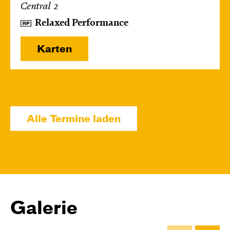
Central 2
Relaxed Performance
Karten
Mi, 14.10. / 10:00 – 10:45
JUNGES SCHAUSPIEL
Alle Termine laden
Bin gleich fertig!
nach dem Bilderbuch von Martin Baltscheit
und Anne-Kathrin Behl
Regie und
Choreografie: Barbara Fuchs
Central 2
Galerie
Relaxed Performance