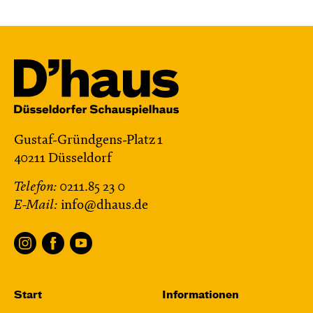
Mi, 28.10. / 10:00 – 10:45
JUNGES SCHAUSPIEL
Bin gleich fertig!
nach dem Bilderbuch von Martin Baltscheit
und Anne-Kathrin Behl
Regie und
Choreografie: Barbara Fuchs
Central 2
Gustaf-Gründgens-Platz 1
40211 Düsseldorf
Relaxed Performance
Telefon:
0211.85 23 0
Karten
E-Mail:
info@dhaus.de
Fr, 30.10. / 19:00
JUNGES SCHAUSPIEL
Start
Informationen
Samurai X