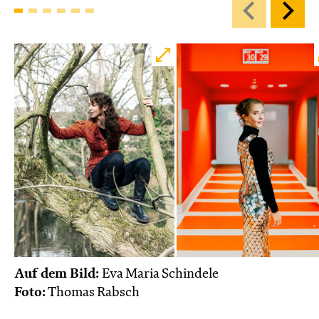
Karten
Di, 27.10. / 10:00 – 10:45
JUNGES SCHAUSPIEL
Bin gleich fertig!
nach dem Bilderbuch von Martin Baltscheit
und Anne-Kathrin Behl
Regie und
Choreografie: Barbara Fuchs
Central 2
Relaxed Performance
Karten
Auf dem Bild:
Eva Maria Schindele
Foto:
Thomas Rabsch