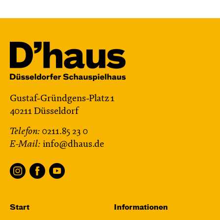
Mi, 28.10. / 10:00 – 10:45
JUNGES SCHAUSPIEL
Bin gleich fertig!
nach dem Bilderbuch von Martin Baltscheit
und Anne-Kathrin Behl
Regie und
Choreografie: Barbara Fuchs
Central 2
Gustaf-Gründgens-Platz 1
40211 Düsseldorf
Relaxed Performance
Telefon:
0211.85 23 0
Karten
E-Mail:
info@dhaus.de
Fr, 30.10. / 19:00
JUNGES SCHAUSPIEL
Start
Informationen
Samurai X