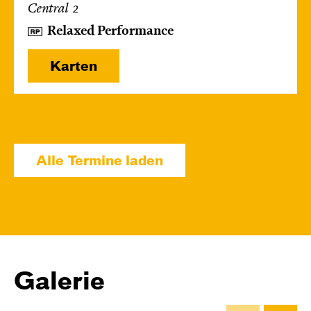
Central 2
Relaxed Performance
Karten
Mi, 14.10. / 10:00 – 10:45
JUNGES SCHAUSPIEL
Alle Termine laden
Bin gleich fertig!
nach dem Bilderbuch von Martin Baltscheit
und Anne-Kathrin Behl
Regie und
Choreografie: Barbara Fuchs
Central 2
Galerie
Relaxed Performance