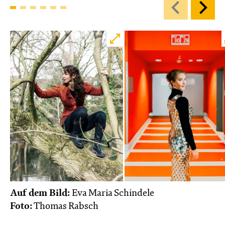
Karten
Di, 27.10. / 10:00 – 10:45
JUNGES SCHAUSPIEL
Bin gleich fertig!
nach dem Bilderbuch von Martin Baltscheit
und Anne-Kathrin Behl
Regie und
Choreografie: Barbara Fuchs
Central 2
Relaxed Performance
Karten
Auf dem Bild:
Eva Maria Schindele
Foto:
Thomas Rabsch