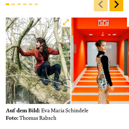
Karten
Di, 27.10. / 10:00 – 10:45
JUNGES SCHAUSPIEL
Bin gleich fertig!
nach dem Bilderbuch von Martin Baltscheit
und Anne-Kathrin Behl
Regie und
Choreografie: Barbara Fuchs
Central 2
Relaxed Performance
Karten
Auf dem Bild:
Eva Maria Schindele
Foto:
Thomas Rabsch