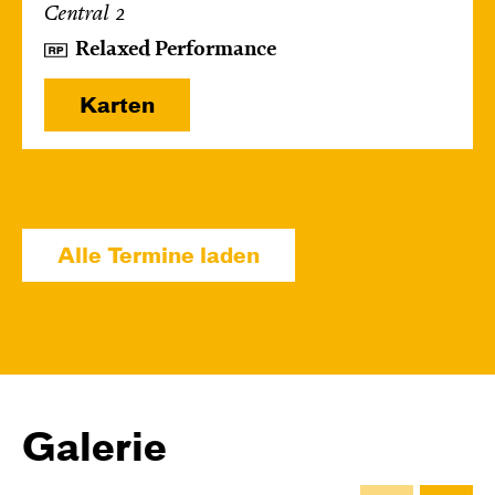
Central 2
Relaxed Performance
Karten
Mi, 14.10. / 10:00 – 10:45
JUNGES SCHAUSPIEL
Alle Termine laden
Bin gleich fertig!
nach dem Bilderbuch von Martin Baltscheit
und Anne-Kathrin Behl
Regie und
Choreografie: Barbara Fuchs
Central 2
Galerie
Relaxed Performance