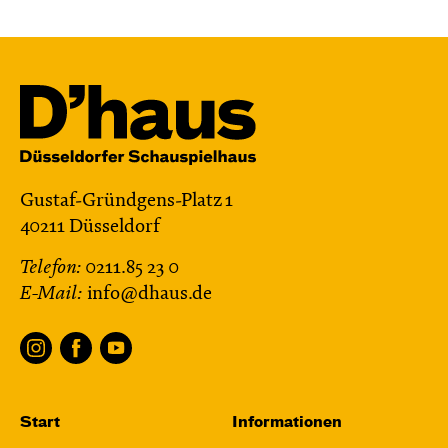
Mi, 28.10. / 10:00 – 10:45
JUNGES SCHAUSPIEL
Bin gleich fertig!
nach dem Bilderbuch von Martin Baltscheit
und Anne-Kathrin Behl
Regie und
Choreografie: Barbara Fuchs
Central 2
Gustaf-Gründgens-Platz 1
40211 Düsseldorf
Relaxed Performance
Telefon:
0211.85 23 0
Karten
E-Mail:
info@dhaus.de
Fr, 30.10. / 19:00
JUNGES SCHAUSPIEL
Start
Informationen
Samurai X