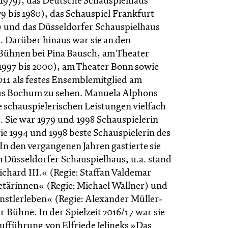
s 1979), das Deutsche Schauspielhaus
 bis 1980), das Schauspiel Frankfurt
2) und das Düsseldorfer Schauspielhaus
). Darüber hinaus war sie an den
ühnen bei Pina Bausch, am Theater
997 bis 2000), am Theater Bonn sowie
011 als festes Ensemblemitglied am
us Bochum zu sehen. Manuela Alphons
e schauspielerischen Leistungen vielfach
. Sie war 1979 und 1998 Schauspielerin
ie 1994 und 1998 beste Schauspielerin des
n den vergangenen Jahren gastierte sie
 Düsseldorfer Schauspielhaus, u.a. stand
chard III.« (Regie: Staffan Valdemar
tärinnen« (Regie: Michael Wallner) und
nstlerleben« (Regie: Alexander Müller-
 Bühne. In der Spielzeit 2016/17 war sie
aufführung von Elfriede Jelineks »Das