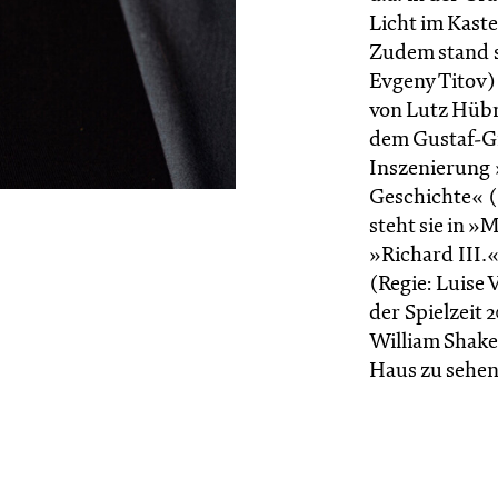
Licht im Kaste
Zudem stand s
Evgeny Titov)
von Lutz Hübn
dem Gustaf-Gr
Inszenierung 
Geschichte« (
steht sie in »
»Richard III.
(Regie: Luise
der Spielzeit 
William Shake
Haus zu sehen