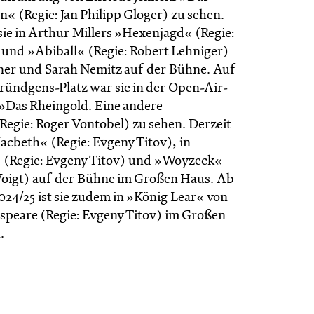
n« (Regie: Jan Philipp Gloger) zu sehen.
ie in Arthur Millers »Hexenjagd« (Regie:
 und »Abiball« (Regie: Robert Lehniger)
er und Sarah Nemitz auf der Bühne. Auf
ündgens-Platz war sie in der Open-Air-
»Das Rheingold. Eine andere
Regie: Roger Vontobel) zu sehen. Derzeit
Macbeth« (Regie: Evgeny Titov), in
« (Regie: Evgeny Titov) und »Woyzeck«
 Voigt) auf der Bühne im Großen Haus. Ab
2024/25 ist sie zudem in »König Lear« von
speare (Regie: Evgeny Titov) im Großen
.