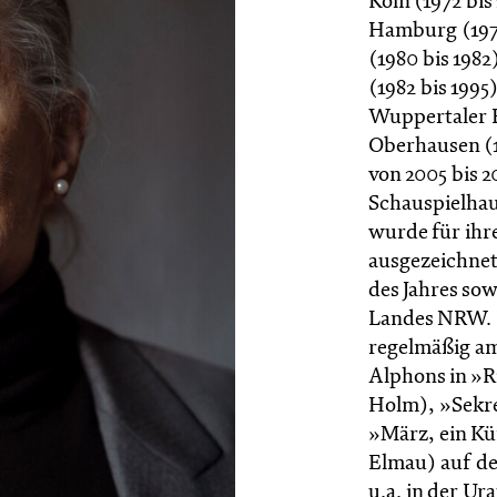
Köln (1972 bi
Hamburg (1979
(1980 bis 198
(1982 bis 1995
Wuppertaler B
Oberhausen (1
von 2005 bis 2
Schauspielha
wurde für ihr
ausgezeichnet
des Jahres sow
Landes NRW. I
regelmäßig am
Alphons in »Ri
Holm), »Sekre
»März, ein Kü
Elmau) auf der
u.a. in der Ur