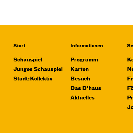
JUNGES SCHAUSPIEL
Bin gleich fertig!
nach dem Bilderbuch von Martin
Baltscheit und Anne-Kathrin Behl
Regie und Choreografie: Barbara
Start
Informationen
Se
Fuchs
Central 2
Schauspiel
Programm
Ko
Relaxed Performance
Junges Schauspiel
Karten
Ne
Stadt:Kollektiv
Besuch
F
Karten
Das D’haus
F
Aktuelles
P
J
So, 25.10. / 16:00 –
17:00