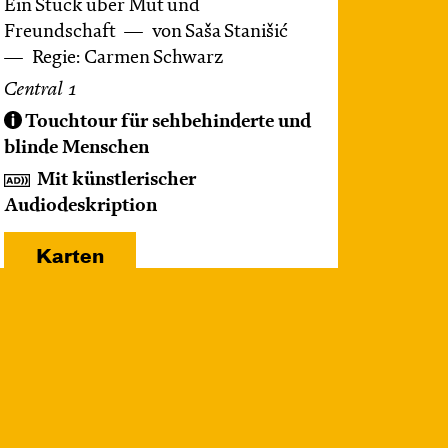
Ein Stück über Mut und
Freundschaft
von Saša Stanišić
Regie: Carmen Schwarz
Central 1
Touchtour für sehbehinderte und
blinde Menschen
Mit künstlerischer
Audiodeskription
Karten
Mi, 21.10. / 10:00 –
11:00