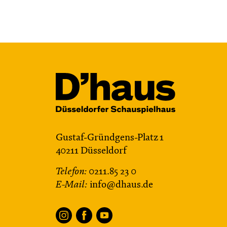
JUNGES SCHAUSPIEL
Bin gleich fertig!
nach dem Bilderbuch von Martin
Baltscheit und Anne-Kathrin Behl
Regie und Choreografie: Barbara
Fuchs
Central 2
Relaxed Performance
Gustaf-Gründgens-Platz 1
Karten
40211 Düsseldorf
Telefon:
0211.85 23 0
E-Mail:
info@dhaus.de
Do, 22.10. / 10:00 –
11:00