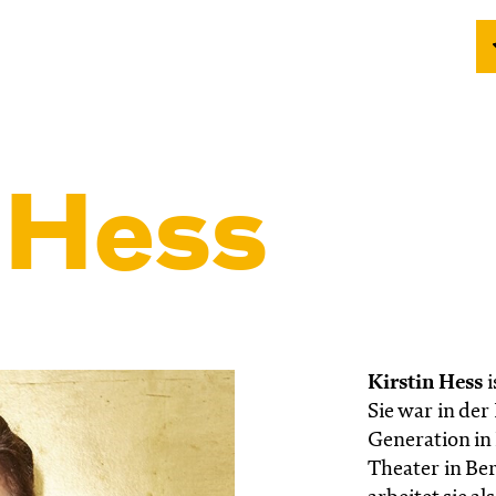
n Hess
Kirstin Hess
i
Sie war in der
Generation in
Theater in Berl