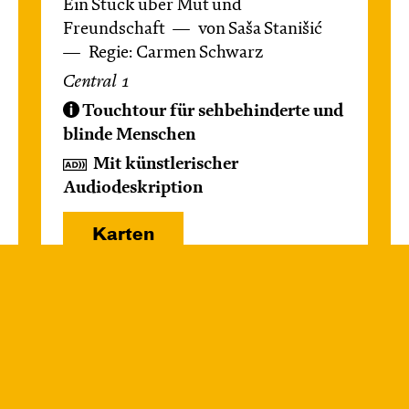
Ein Stück über Mut und
Freundschaft
von Saša Stanišić
Regie: Carmen Schwarz
Central 1
Touchtour für sehbehinderte und
blinde Menschen
Mit künstlerischer
Audiodeskription
Karten
Mi, 14.10. / 10:00 –
10:45