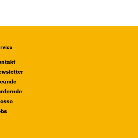
JUNGES SCHAUSPIEL
Das NEIN­horn
von Marc-Uwe Kling und Astrid Henn
Regie: Philipp Alfons Heitmann,
Matts Johan Leenders
rvice
Central 1
ntakt
Karten
wsletter
reunde
ördernde
resse
obs
Di, 27.10. / 10:00 –
10:45