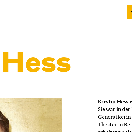
n Hess
Kirstin Hess
i
Sie war in der
Generation in
Theater in Berl