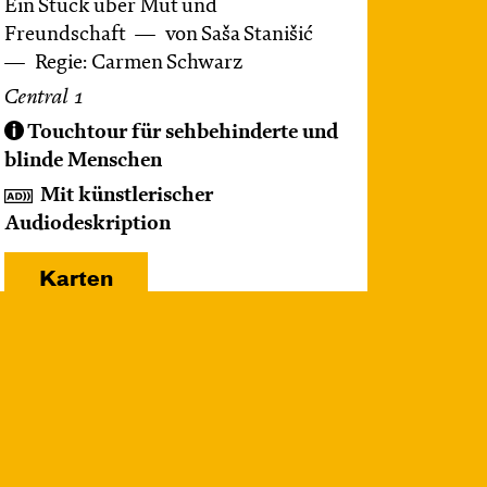
Ein Stück über Mut und
Freundschaft
von Saša Stanišić
Regie: Carmen Schwarz
Central 1
Touchtour für sehbehinderte und
blinde Menschen
Mit künstlerischer
Audiodeskription
Karten
Mi, 21.10. / 10:00 –
11:00