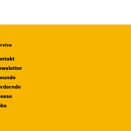
JUNGES SCHAUSPIEL
Das NEIN­horn
von Marc-Uwe Kling und Astrid Henn
Regie: Philipp Alfons Heitmann,
Matts Johan Leenders
rvice
Central 1
ntakt
Karten
wsletter
reunde
ördernde
resse
obs
Di, 27.10. / 10:00 –
10:45