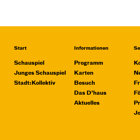
JUNGES SCHAUSPIEL
Bin gleich fertig!
nach dem Bilderbuch von Martin
Baltscheit und Anne-Kathrin Behl
Regie und Choreografie: Barbara
Start
Informationen
Se
Fuchs
Central 2
Schauspiel
Programm
Ko
Relaxed Performance
Junges Schauspiel
Karten
Ne
Stadt:Kollektiv
Besuch
F
Karten
Das D’haus
F
Aktuelles
P
J
So, 25.10. / 16:00 –
17:00