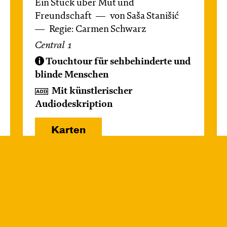
Ein Stück über Mut und
Freundschaft
von Saša Stanišić
Regie: Carmen Schwarz
Central 1
Touchtour für sehbehinderte und
blinde Menschen
Mit künstlerischer
Audiodeskription
Karten
Mi, 14.10. / 10:00 –
10:45