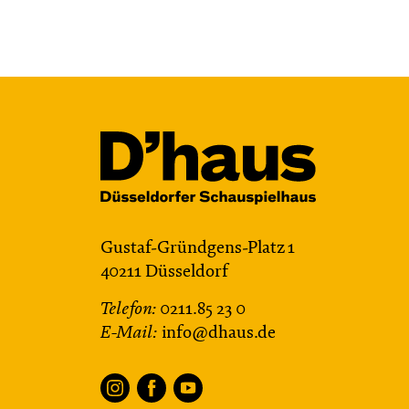
JUNGES SCHAUSPIEL
Bin gleich fertig!
nach dem Bilderbuch von Martin
Baltscheit und Anne-Kathrin Behl
Regie und Choreografie: Barbara
Fuchs
Central 2
Relaxed Performance
Gustaf-Gründgens-Platz 1
Karten
40211 Düsseldorf
Telefon:
0211.85 23 0
E-Mail:
info@dhaus.de
Do, 22.10. / 10:00 –
11:00