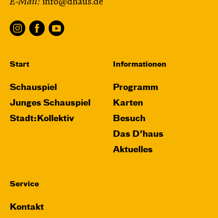
E-Mail:
info@dhaus.de
und Anne-Kathrin Behl
Regie und
Choreografie: Barbara Fuchs
Central 2
Relaxed Performance
Start
Informationen
Karten
Schauspiel
Programm
Junges Schauspiel
Karten
Stadt:Kollektiv
Besuch
Mi, 21.10. / 10:00 – 11:00
Das D’haus
JUNGES SCHAUSPIEL
Aktuelles
Das NEIN­horn
von Marc-Uwe Kling und Astrid Henn
Regie: Philipp Alfons Heitmann, Matts Johan
Service
Leenders
Kontakt
Central 1