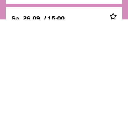
Sa, 26.09. / 15:00
Theaterfest im und um das
Schauspielhaus
Im Schauspielhaus
Eintritt frei
Sa, 26.09. / 20:00
Spielzeit!
Schauspielhaus, Großes Haus
Ausverkauft! Evtl. Restkarten an der
Abendkasse