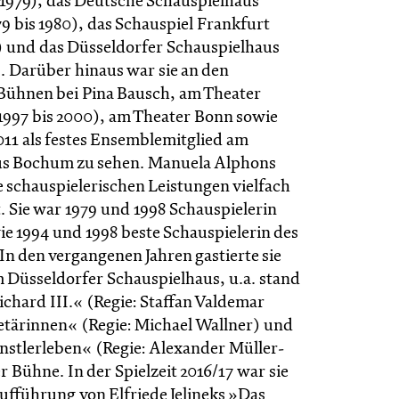
s 1979), das Deutsche Schauspielhaus
 bis 1980), das Schauspiel Frankfurt
2) und das Düsseldorfer Schauspielhaus
). Darüber hinaus war sie an den
ühnen bei Pina Bausch, am Theater
997 bis 2000), am Theater Bonn sowie
011 als festes Ensemblemitglied am
us Bochum zu sehen. Manuela Alphons
e schauspielerischen Leistungen vielfach
. Sie war 1979 und 1998 Schauspielerin
ie 1994 und 1998 beste Schauspielerin des
n den vergangenen Jahren gastierte sie
 Düsseldorfer Schauspielhaus, u.a. stand
chard III.« (Regie: Staffan Valdemar
tärinnen« (Regie: Michael Wallner) und
nstlerleben« (Regie: Alexander Müller-
 Bühne. In der Spielzeit 2016/17 war sie
aufführung von Elfriede Jelineks »Das