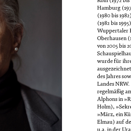
Köln (1972 bi
Hamburg (1979
(1980 bis 198
(1982 bis 1995
Wuppertaler B
Oberhausen (1
von 2005 bis 2
Schauspielha
wurde für ihr
ausgezeichnet
des Jahres sow
Landes NRW. I
regelmäßig am
Alphons in »Ri
Holm), »Sekre
»März, ein Kü
Elmau) auf der
u.a. in der Ur