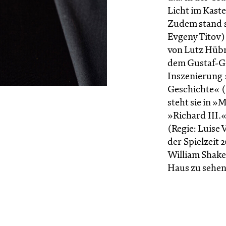
Licht im Kaste
Zudem stand s
Evgeny Titov)
von Lutz Hübn
dem Gustaf-Gr
Inszenierung 
Geschichte« (
steht sie in »
»Richard III.
(Regie: Luise
der Spielzeit 
William Shake
Haus zu sehen