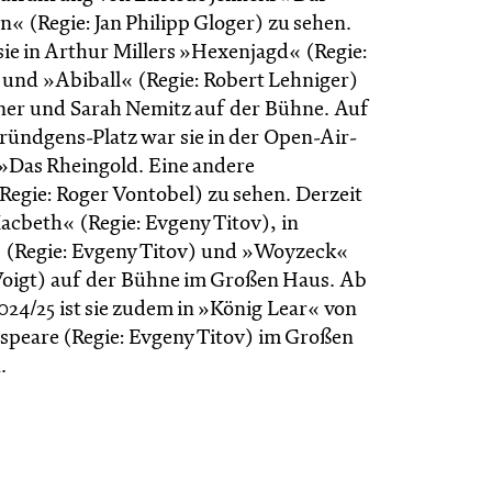
n« (Regie: Jan Philipp Gloger) zu sehen.
ie in Arthur Millers »Hexenjagd« (Regie:
 und »Abiball« (Regie: Robert Lehniger)
er und Sarah Nemitz auf der Bühne. Auf
ündgens-Platz war sie in der Open-Air-
»Das Rheingold. Eine andere
Regie: Roger Vontobel) zu sehen. Derzeit
Macbeth« (Regie: Evgeny Titov), in
« (Regie: Evgeny Titov) und »Woyzeck«
 Voigt) auf der Bühne im Großen Haus. Ab
2024/25 ist sie zudem in »König Lear« von
speare (Regie: Evgeny Titov) im Großen
.