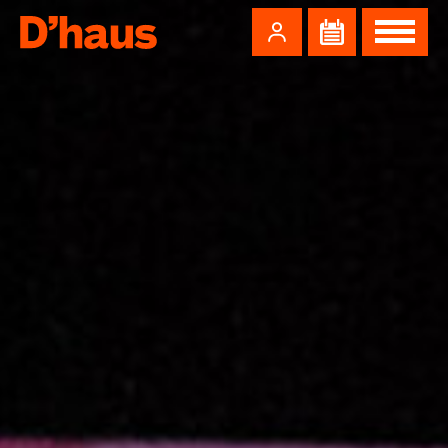
Zum Hauptinhalt springen
Zum Footer springen