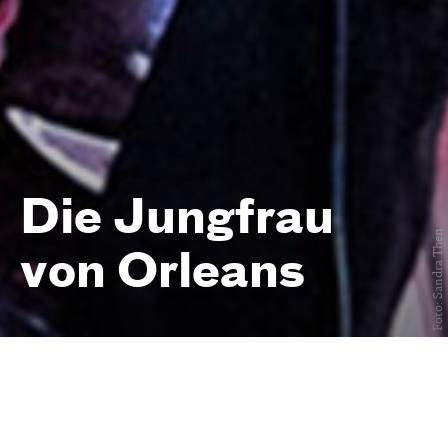
Die Jungfrau
Foto: Sandra Then
von Orleans
Eine romantische Tragödie
von
Friedrich Schiller
Premiere am