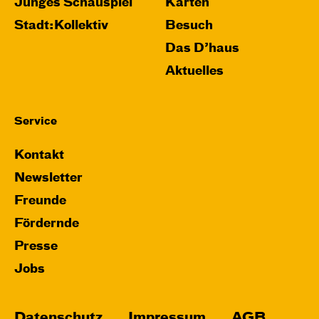
Relaxed Performance
Junges Schauspiel
Karten
Stadt:Kollektiv
Besuch
Karten
Das D’haus
Aktuelles
Mi, 28.10. / 10:00 – 10:45
Service
JUNGES SCHAUSPIEL
Bin gleich fertig!
Kontakt
nach dem Bilderbuch von Martin Baltscheit
Newsletter
und Anne-Kathrin Behl
Regie und
Freunde
Choreografie: Barbara Fuchs
Fördernde
Central 2
Presse
Relaxed Performance
Jobs
Karten
Datenschutz
Impressum
AGB