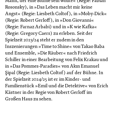
Mann, der eine Blume sein wollte« (Regie: Fabian
Rosonsky), in »Das Leben macht mir keine
Angst« (Regie: Liesbeth Coltof), in »Moby-Dick«
(Regie: Robert Gerloff), in »Don Giovanni«
(Regie: Farnaz Arbabi) und in »K wie Kafka«
(Regie: Gregory Caers) zu erleben. Seit der
Spielzeit 2023/24 steht er zudem in den
Inszenierungen »Time to Shine« von Takao Baba
und Ensemble, »Die Räuber« nach Friedrich
Schiller in einer Bearbeitung von Felix Krakau und
in »Das Pommes-Paradies« von Akın Emanuel
Şipal (Regie: Liesbeth Coltof) auf der Bühne. In
der Spielzeit 2024/25 ist er im Kinder- und
Familienstück »Emil und die Detektive« von Erich
Kästner in der Regie von Robert Gerloff im
Großen Haus zu sehen.