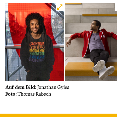
Do, 22.10. / 10:00 – 11:00
JUNGES SCHAUSPIEL
Das NEIN­horn
von Marc-Uwe Kling und Astrid Henn
Regie: Philipp Alfons Heitmann, Matts Johan
Leenders
Central 1
Karten
So, 25.10. / 16:00 – 17:00
Auf dem Bild:
Jonathan Gyles
Foto:
Thomas Rabsch
JUNGES SCHAUSPIEL
FAMILIENVORSTELLUNG
Das NEIN­horn