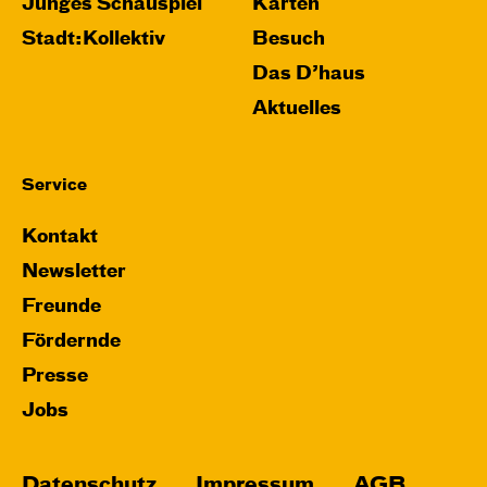
Relaxed Performance
Junges Schauspiel
Karten
Stadt:Kollektiv
Besuch
Karten
Das D’haus
Aktuelles
Mi, 28.10. / 10:00 – 10:45
Service
JUNGES SCHAUSPIEL
Bin gleich fertig!
Kontakt
nach dem Bilderbuch von Martin Baltscheit
Newsletter
und Anne-Kathrin Behl
Regie und
Freunde
Choreografie: Barbara Fuchs
Fördernde
Central 2
Presse
Relaxed Performance
Jobs
Karten
Datenschutz
Impressum
AGB