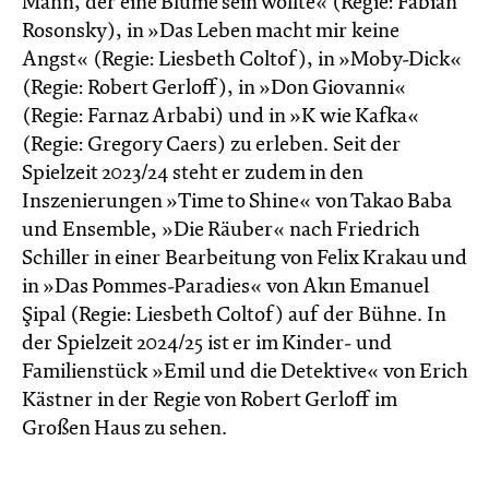
Mann, der eine Blume sein wollte« (Regie: Fabian
Rosonsky), in »Das Leben macht mir keine
Angst« (Regie: Liesbeth Coltof), in »Moby-Dick«
(Regie: Robert Gerloff), in »Don Giovanni«
(Regie: Farnaz Arbabi) und in »K wie Kafka«
(Regie: Gregory Caers) zu erleben. Seit der
Spielzeit 2023/24 steht er zudem in den
Inszenierungen »Time to Shine« von Takao Baba
und Ensemble, »Die Räuber« nach Friedrich
Schiller in einer Bearbeitung von Felix Krakau und
in »Das Pommes-Paradies« von Akın Emanuel
Şipal (Regie: Liesbeth Coltof) auf der Bühne. In
der Spielzeit 2024/25 ist er im Kinder- und
Familienstück »Emil und die Detektive« von Erich
Kästner in der Regie von Robert Gerloff im
Großen Haus zu sehen.