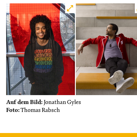
Do, 22.10. / 10:00 – 11:00
JUNGES SCHAUSPIEL
Das NEIN­horn
von Marc-Uwe Kling und Astrid Henn
Regie: Philipp Alfons Heitmann, Matts Johan
Leenders
Central 1
Karten
So, 25.10. / 16:00 – 17:00
Auf dem Bild:
Jonathan Gyles
Foto:
Thomas Rabsch
JUNGES SCHAUSPIEL
FAMILIENVORSTELLUNG
Das NEIN­horn