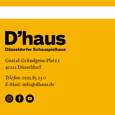
Central 2
Karten
Di, 01.12. / 19:00 – 21:00
JUNGES SCHAUSPIEL
Blinde­kuh mit dem Tod
Gustaf-Gründgens-Platz 1
Kindheitserinnerungen von Holocaust-
40211 Düsseldorf
Überlebenden
nach der Graphic Novel
Telefon:
0211.85 23 0
von Anna Yamchuk, Mykola Kuschnir,
E-Mail:
info@dhaus.de
Natalya Herasym und Anna Tarnowezka —
in einer Bearbeitung von Stefan Fischer-Fels
und Robert Gerloff
Regie: Robert Gerloff
Central 2