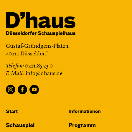
von Marc-Uwe Kling und Astrid Henn
Regie: Philipp Alfons Heitmann, Matts Johan
Leenders
Central 1
Karten
Gustaf-Gründgens-Platz 1
40211 Düsseldorf
Telefon:
0211.85 23 0
Di, 27.10. / 10:00 – 10:45
E-Mail:
info@dhaus.de
JUNGES SCHAUSPIEL
Bin gleich fertig!
nach dem Bilderbuch von Martin Baltscheit
und Anne-Kathrin Behl
Regie und
Start
Informationen
Choreografie: Barbara Fuchs
Central 2
Schauspiel
Programm