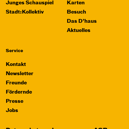
Relaxed Performance
Junges Schauspiel
Karten
Stadt:Kollektiv
Besuch
Karten
Das D’haus
Aktuelles
Mi, 28.10. / 10:00 – 10:45
Service
JUNGES SCHAUSPIEL
Bin gleich fertig!
Kontakt
nach dem Bilderbuch von Martin Baltscheit
Newsletter
und Anne-Kathrin Behl
Regie und
Freunde
Choreografie: Barbara Fuchs
Fördernde
Central 2
Presse
Relaxed Performance
Jobs
Karten