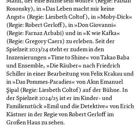
Mann, der eine Blume sein wollte« (Regie: Fabian
Rosonsky), in »Das Leben macht mir keine
Angst« (Regie: Liesbeth Coltof), in »Moby-Dick«
(Regie: Robert Gerloff), in »Don Giovanni«
(Regie: Farnaz Arbabi) und in »K wie Kafka«
(Regie: Gregory Caers) zu erleben. Seit der
Spielzeit 2023/24 steht er zudem in den
Inszenierungen »Time to Shine« von Takao Baba
und Ensemble, »Die Räuber« nach Friedrich
Schiller in einer Bearbeitung von Felix Krakau und
in »Das Pommes-Paradies« von Akın Emanuel
Şipal (Regie: Liesbeth Coltof) auf der Bühne. In
der Spielzeit 2024/25 ist er im Kinder- und
Familienstück »Emil und die Detektive« von Erich
Kästner in der Regie von Robert Gerloff im
Großen Haus zu sehen.