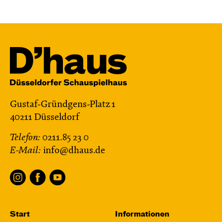
Mit künstlerischer Audiodeskription
Karten
Mi, 25.11. / 10:00 – 11:15
JUNGES SCHAUSPIEL
Gustaf-Gründgens-Platz 1
Das grüne König­reich
40211 Düsseldorf
von Cornelia Funke und Tammi Hartung
Telefon:
0211.85 23 0
Regie und Bühne: Leonie Rohlfing
E-Mail:
info@dhaus.de
Central 2
Mit künstlerischer Audiodeskription
Karten
Start
Informationen