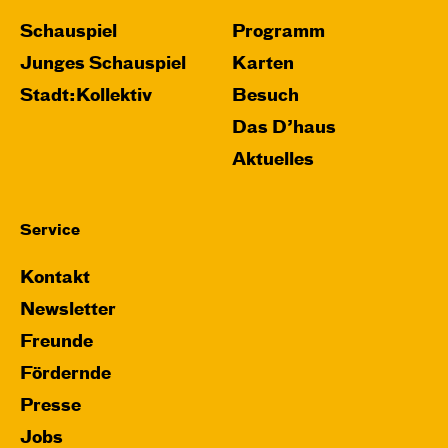
Schauspiel
Programm
Do, 26.11. / 10:00 – 11:15
Junges Schauspiel
Karten
JUNGES SCHAUSPIEL
Stadt:Kollektiv
Besuch
Das grüne König­reich
Das D’haus
von Cornelia Funke und Tammi Hartung
Aktuelles
Regie und Bühne: Leonie Rohlfing
Central 2
Service
Mit künstlerischer Audiodeskription
Kontakt
Karten
Newsletter
Freunde
Fördernde
Presse
Jobs