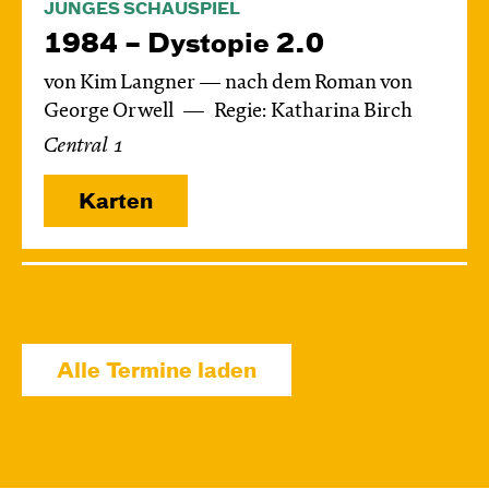
JUNGES SCHAUSPIEL
1984 – Dystopie 2.0
von Kim Langner — nach dem Roman von
George Orwell
Regie: Katharina Birch
Central 1
Karten
Di, 24.11. / 10:00 – 11:15
JUNGES SCHAUSPIEL
Das grüne König­reich
Alle Termine laden
von Cornelia Funke und Tammi Hartung
Regie und Bühne: Leonie Rohlfing
Central 2