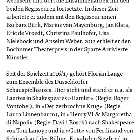
wechselte und dort die Zusammenarbeit mit den
beiden Regisseuren fortsetzte. In dieser Zeit
arbeitete er zudem mit den Regisseur:innen
Barbara Bürk, Marius von Mayenburg, Jan Klata,
Eric de Vroedt, Christina Paulhofer, Lisa
Nielebock und Anselm Weber. 2012 erhielt er den
Bochumer Theaterpreis in der Sparte Arrivierte
Künstler.
Seit der Spielzeit 2016/17 gehört Florian Lange
zum Ensemble des Düsseldorfer
Schauspielhauses. Hier steht und stand er u.a. als
Laertes in Shakespeares »Hamlet« (Regie: Roger
Vontobel), in »Der zerbrochne Krug« (Regie:
Laura Linnenbaum), in »Henry VI & Margaretha
di Napoli« (Regie: David Bösch) nach Shakespeare
von Tom Lanoye und in »Gott« von Ferdinand von
Schirach auf der Bühne. Er gab den Siegfried in