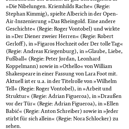
»Die Nibelungen. Kriemhilds Rache« (Regie:
Stephan Kimmig), spielte Alberich in der Open-
Air-Inszenierung »Das Rheingold. Eine andere
Geschichte« (Regie: Roger Vontobel) und wirkte
in »Der Diener zweier Herren« (Regie: Robert
Gerloff), in »Figaros Hochzeit oder Der tolle Tag«
(Regie: Andreas Kriegenburg), in »Glaube, Liebe,
Fußball« (Regie: Peter Jordan, Leonhard
Koppelmann) sowie in »Othello« von William
Shakespeare in einer Fassung von Lara Foot mit.
Aktuell ist er u.a. in der Titelrolle von »Wilhelm
Tell« (Regie: Roger Vontobel), in »Arbeit und
Struktur« (Regie: Adrian Figueroa), in »Draußen
vor der Tür« (Regie: Adrian Figueroa), in »Ellen
Babić« (Regie: Anton Schreiber) sowie in »Jeder
stirbt für sich allein« (Regie: Nora Schlocker) zu
sehen.