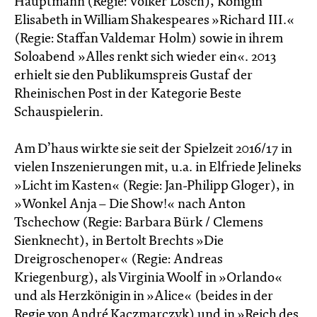
Hauptmann (Regie: Volker Lösch), Königin
Elisabeth in William Shakespeares »Richard III.«
(Regie: Staffan Valdemar Holm) sowie in ihrem
Soloabend »Alles renkt sich wieder ein«. 2013
erhielt sie den Publikumspreis Gustaf der
Rheinischen Post in der Kategorie Beste
Schauspielerin.
Am D’haus wirkte sie seit der Spielzeit 2016/17 in
vielen Inszenierungen mit, u.a. in Elfriede Jelineks
»Licht im Kasten« (Regie: Jan-Philipp Gloger), in
»Wonkel Anja – Die Show!« nach Anton
Tschechow (Regie: Barbara Bürk / Clemens
Sienknecht), in Bertolt Brechts »Die
Dreigroschenoper« (Regie: Andreas
Kriegenburg), als Virginia Woolf in »Orlando«
und als Herzkönigin in »Alice« (beides in der
Regie von André Kaczmarczyk) und in »Reich des