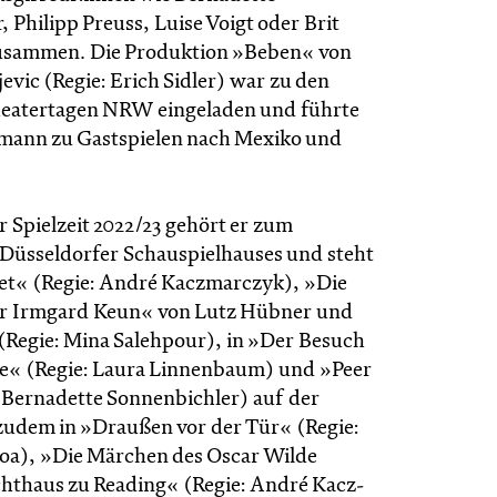
 Philipp Preuss, Luise Voigt oder Brit
usammen. Die Produktion »Beben« von
jevic (Regie: Erich Sidler) war zu den
eatertagen NRW eingeladen und führte
mann zu Gastspielen nach Mexiko und
r Spielzeit 2022/23 gehört er zum
Düsseldorfer Schauspielhauses und steht
ret« (Regie: André Kaczmarczyk), »Die
er Irmgard Keun« von Lutz Hübner und
(Regie: Mina Salehpour), in »Der Besuch
e« (Regie: Laura Linnenbaum) und »Peer
 Bernadette Sonnenbichler) auf der
 zudem in »Draußen vor der Tür« (Regie:
oa), »Die Märchen des Oscar Wilde
cht­haus zu Reading« (Regie: André Kacz­