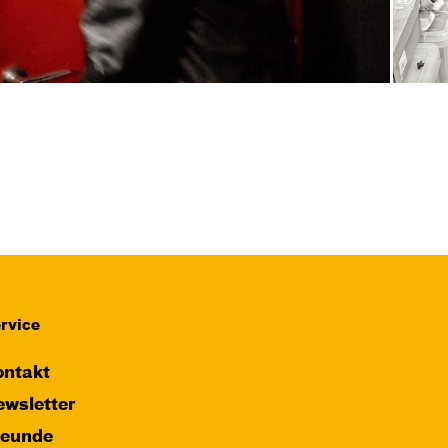
rvice
ntakt
wsletter
reunde