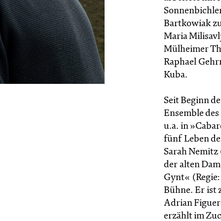
Sonnenbichler,
Bartkowiak z
Maria Milisavl
Mülheimer Th
Raphael Gehr
Kuba.
Seit Beginn de
Ensemble des 
u.a. in »Caba
fünf Leben d
Sarah Nemitz 
der alten Dam
Gynt« (Regie:
Bühne. Er ist
Adrian Figuer
erzählt im Zu