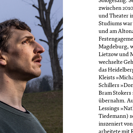
Sologesang. S
zwischen 2010
und Theater i
Studiums war 
und am Altona
Festengagemen
Magdeburg, wo
Lietzow und M
wechselte Geh
das Heidelberg
Kleists »Mich
Schillers »Don
Bram Stokers 
übernahm. Auß
Lessings »Nat
Tiedemann) s
inszeniert vo
arbeitete mit