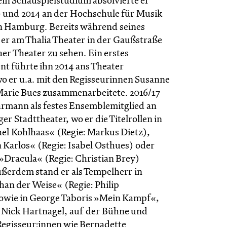
ein Schauspielstudium absolvierte er
 und 2014 an der Hochschule für Musik
n Hamburg. Bereits während seines
er am Thalia Theater in der Gaußstraße
er Theater zu sehen. Ein erstes
t führte ihn 2014 ans Theater
 er u.a. mit den Regisseurinnen Susanne
arie Bues zusammenarbeitete. 2016/17
rmann als festes Ensemblemitglied an
er Stadttheater, wo er die Titelrollen in
ael Kohlhaas« (Regie: Markus Dietz),
 Karlos« (Regie: Isabel Osthues) oder
»Dracula« (Regie: Christian Brey)
erdem stand er als Tempelherr in
han der Weise« (Regie: Philip
owie in George Taboris »Mein Kampf«,
n Nick Hartnagel, auf der Bühne und
 Regisseur:innen wie Bernadette