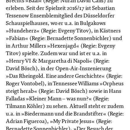
Brechts »Baal« (Regie: Nuran David Calis) zu
erleben. Seit der Spielzeit 2016/17 ist Sebastian
Tessenow Ensemblemitglied des Düsseldorfer
Schauspielhauses, wo er u.a. in Bulgakows
»Hundeherz« (Regie: Evgeny Titov), in Kästners
»Fabian« (Regie: Bernadette Sonnenbichler) und
in Arthur Millers »Hexenjagd« (Regie: Evgeny
Titov) spielte. Zudem war und ist er u.a. in
»Henry VI & Margaretha di Napoli« (Regie:
David Bösch), in der Open-Air-Inszenierung
»Das Rheingold. Eine andere Geschichte« (Regie:
Roger Vontobel), in Tennessee Williams »Orpheus
steigt herab« (Regie: David Bösch) sowie in Hans
Falladas »Kleiner Mann – was nun?« (Regie:
Tilmann Köhler) zu sehen. Aktuell steht er zudem
u.a. in »Biedermann und die Brandstifter« (Regie:
Adrian Figueroa), »My Private Jesus« (Regie:
Bernadette Sonnenbichler), »Der Besuch der