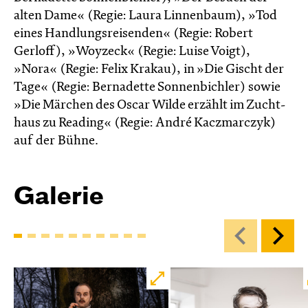
alten Dame« (Regie: Laura Linnenbaum), »Tod
eines Handlungsreisenden« (Regie: Robert
Gerloff), »Woyzeck« (Regie: Luise Voigt),
»Nora« (Regie: Felix Krakau), in »Die Gischt der
Tage« (Regie: Bernadette Sonnenbichler) sowie
»Die Märchen des Oscar Wilde erzählt im Zucht­
haus zu Reading« (Regie: André Kacz­marc­zyk)
auf der Bühne.
Galerie