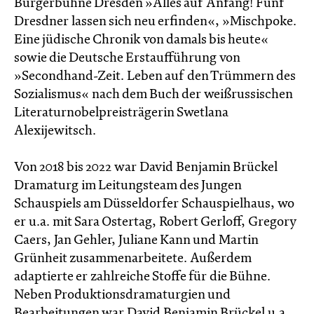
Bürgerbühne Dresden »Alles auf Anfang! Fünf
Dresdner lassen sich neu erfinden«, »Mischpoke.
Eine jüdische Chronik von damals bis heute«
sowie die Deutsche Erstaufführung von
»Secondhand-Zeit. Leben auf den Trümmern des
Sozialismus« nach dem Buch der weißrussischen
Literaturnobelpreisträgerin Swetlana
Alexijewitsch.
Von 2018 bis 2022 war David Benjamin Brückel
Dramaturg im Leitungsteam des Jungen
Schauspiels am Düsseldorfer Schauspielhaus, wo
er u.a. mit Sara Ostertag, Robert Gerloff, Gregory
Caers, Jan Gehler, Juliane Kann und Martin
Grünheit zusammenarbeitete. Außerdem
adaptierte er zahlreiche Stoffe für die Bühne.
Neben Produktionsdramaturgien und
Bearbeitungen war David Benjamin Brückel u.a.