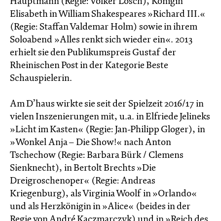
Hauptmann (Regie: Volker Lösch), Königin
Elisabeth in William Shakespeares »Richard III.«
(Regie: Staffan Valdemar Holm) sowie in ihrem
Soloabend »Alles renkt sich wieder ein«. 2013
erhielt sie den Publikumspreis Gustaf der
Rheinischen Post in der Kategorie Beste
Schauspielerin.
Am D’haus wirkte sie seit der Spielzeit 2016/17 in
vielen Inszenierungen mit, u.a. in Elfriede Jelineks
»Licht im Kasten« (Regie: Jan-Philipp Gloger), in
»Wonkel Anja – Die Show!« nach Anton
Tschechow (Regie: Barbara Bürk / Clemens
Sienknecht), in Bertolt Brechts »Die
Dreigroschenoper« (Regie: Andreas
Kriegenburg), als Virginia Woolf in »Orlando«
und als Herzkönigin in »Alice« (beides in der
Regie von André Kaczmarczyk) und in »Reich des