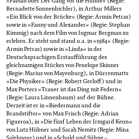
»Fabian oder Der Gang vor die Hunde« (Regie:
Bernadette Sonnenbichler), in Arthur Millers
»Ein Blick von der Brücke« (Regie: Armin Petras)
sowie in »Fanny und Alexander« (Regie: Stephan
Kimmig) nach dem Film von Ingmar Bergman zu
erleben. Er steht und stand u.a. in »1984« (Regie:
Armin Petras) sowie in »Linda« in der
Deutschsprachigen Erstaufführung des
gleichnamigen Stückes von Penelope Skinner
(Regie: Marius von Mayenburg), in Dürrenmatts
»Die Physiker« (Regie: Robert Gerloff) und in
Max Porters »Trauer ist das Ding mit Federn«
(Regie: Laura Linnenbaum) auf der Bühne.
Derzeit ist er in »Biedermann und die
Brandstifter« von Max Frisch (Regie: Adrian
Figueroa), in »Die fünf Leben der Irmgard Keun«
von Lutz Hübner und Sarah Nemitz (Regie: Mina
Salehpour) und in »Schuld und Sühne –