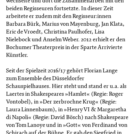
wechselte und dort die Zusammenarbeit mit den
beiden Regisseuren fortsetzte. In dieser Zeit
arbeitete er zudem mit den Regisseur:innen
Barbara Bürk, Marius von Mayenburg, Jan Klata,
Eric de Vroedt, Christina Paulhofer, Lisa
Nielebock und Anselm Weber. 2012 erhielt er den
Bochumer Theaterpreis in der Sparte Arrivierte
Künstler.
Seit der Spielzeit 2016/17 gehört Florian Lange
zum Ensemble des Düsseldorfer
Schauspielhauses. Hier steht und stand er u.a. als
Laertes in Shakespeares »Hamlet« (Regie: Roger
Vontobel), in »Der zerbrochne Krug« (Regie:
Laura Linnenbaum), in »Henry VI & Margaretha
di Napoli« (Regie: David Bösch) nach Shakespeare
von Tom Lanoye und in »Gott« von Ferdinand von
Schirach auf der Bühne. Er gab den Siegfried in