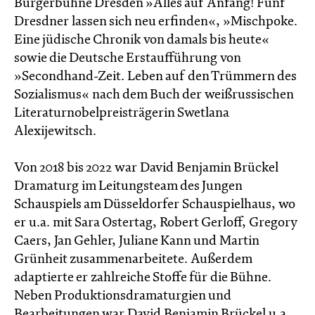
Bürgerbühne Dresden »Alles auf Anfang! Fünf
Dresdner lassen sich neu erfinden«, »Mischpoke.
Eine jüdische Chronik von damals bis heute«
sowie die Deutsche Erstaufführung von
»Secondhand-Zeit. Leben auf den Trümmern des
Sozialismus« nach dem Buch der weißrussischen
Literaturnobelpreisträgerin Swetlana
Alexijewitsch.
Von 2018 bis 2022 war David Benjamin Brückel
Dramaturg im Leitungsteam des Jungen
Schauspiels am Düsseldorfer Schauspielhaus, wo
er u.a. mit Sara Ostertag, Robert Gerloff, Gregory
Caers, Jan Gehler, Juliane Kann und Martin
Grünheit zusammenarbeitete. Außerdem
adaptierte er zahlreiche Stoffe für die Bühne.
Neben Produktionsdramaturgien und
Bearbeitungen war David Benjamin Brückel u.a.